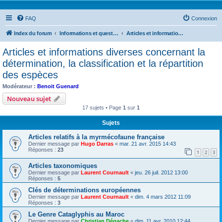
FAQ
Connexion
Index du forum
Informations et questions taxonomiques
Articles et informations diverses concernant la détermination, la classification et la répartition des espèces
Articles et informations diverses concernant la
détermination, la classification et la répartition
des espèces
Modérateur :
Benoit Guenard
Nouveau sujet
17 sujets • Page
1
sur
1
Sujets
Articles relatifs à la myrmécofaune française
Dernier message par
Hugo Darras
«
mar. 21 avr. 2015 14:43
Réponses :
23
1
2
3
Articles taxonomiques
Dernier message par
Laurent Cournault
«
jeu. 26 juil. 2012 13:00
Réponses :
5
Clés de déterminations européennes
Dernier message par
Laurent Cournault
«
dim. 4 mars 2012 11:09
Réponses :
3
Le Genre Cataglyphis au Maroc
Dernier message par
Christian Dégache
«
dim. 11 avr. 2010 12:44