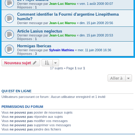
Dernier message par
Jean-Luc Marrou
«
ven. 1 août 2008 00:07
Réponses :
1
Comment identifier la Fourmi d'argentine Linepithema
humile?
Dernier message par
Jean-Luc Marrou
«
dim. 15 juin 2008 20:56
Article Lasius neglectus
Dernier message par
Jean-Luc Marrou
«
dim. 15 juin 2008 20:53
Réponses :
1
Hormigas Ibericas
Dernier message par
Sylvain Mathieu
«
mer. 11 juin 2008 16:36
Réponses :
3
Nouveau sujet
17 sujets • Page
1
sur
1
Aller à
QUI EST EN LIGNE
Utilisateurs parcourant ce forum : Aucun utilisateur enregistré et 1 invité
PERMISSIONS DU FORUM
Vous
ne pouvez pas
poster de nouveaux sujets
Vous
ne pouvez pas
répondre aux sujets
Vous
ne pouvez pas
modifier vos messages
Vous
ne pouvez pas
supprimer vos messages
Vous
ne pouvez pas
joindre des fichiers