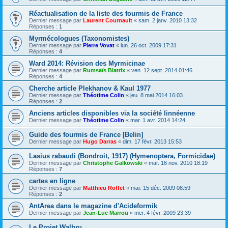
Réactualisation de la liste des fourmis de France
Dernier message par
Laurent Cournault
«
sam. 2 janv. 2010 13:32
Réponses :
1
Myrmécologues (Taxonomistes)
Dernier message par
Pierre Vovat
«
lun. 26 oct. 2009 17:31
Réponses :
4
Ward 2014: Révision des Myrmicinae
Dernier message par
Rumsaïs Blatrix
«
ven. 12 sept. 2014 01:46
Réponses :
4
Cherche article Plekhanov & Kaul 1977
Dernier message par
Théotime Colin
«
jeu. 8 mai 2014 16:03
Réponses :
2
Anciens articles disponibles via la société linnéenne
Dernier message par
Théotime Colin
«
mar. 1 avr. 2014 14:24
Guide des fourmis de France [Belin]
Dernier message par
Hugo Darras
«
dim. 17 févr. 2013 15:53
Lasius rabaudi (Bondroit, 1917) (Hymenoptera, Formicidae)
Dernier message par
Christophe Galkowski
«
mar. 16 nov. 2010 18:19
Réponses :
7
cartes en ligne
Dernier message par
Matthieu Roffet
«
mar. 15 déc. 2009 08:59
Réponses :
2
AntArea dans le magazine d'Acideformik
Dernier message par
Jean-Luc Marrou
«
mer. 4 févr. 2009 23:39
Le Projet Walbru