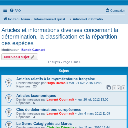
FAQ
Connexion
Index du forum
Informations et questions taxonomiques
Articles et informations diverses concernant la détermination, la classification et la répartition des espèces
Articles et informations diverses concernant la
détermination, la classification et la répartition
des espèces
Modérateur :
Benoit Guenard
Nouveau sujet
17 sujets • Page
1
sur
1
Sujets
Articles relatifs à la myrmécofaune française
Dernier message par
Hugo Darras
«
mar. 21 avr. 2015 14:43
Réponses :
23
1
2
3
Articles taxonomiques
Dernier message par
Laurent Cournault
«
jeu. 26 juil. 2012 13:00
Réponses :
5
Clés de déterminations européennes
Dernier message par
Laurent Cournault
«
dim. 4 mars 2012 11:09
Réponses :
3
Le Genre Cataglyphis au Maroc
Dernier message par
Christian Dégache
«
dim. 11 avr. 2010 12:44