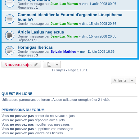
Dernier message par
Jean-Luc Marrou
«
ven. 1 août 2008 00:07
Réponses :
1
Comment identifier la Fourmi d'argentine Linepithema
humile?
Dernier message par
Jean-Luc Marrou
«
dim. 15 juin 2008 20:56
Article Lasius neglectus
Dernier message par
Jean-Luc Marrou
«
dim. 15 juin 2008 20:53
Réponses :
1
Hormigas Ibericas
Dernier message par
Sylvain Mathieu
«
mer. 11 juin 2008 16:36
Réponses :
3
Nouveau sujet
17 sujets • Page
1
sur
1
Aller à
QUI EST EN LIGNE
Utilisateurs parcourant ce forum : Aucun utilisateur enregistré et 2 invités
PERMISSIONS DU FORUM
Vous
ne pouvez pas
poster de nouveaux sujets
Vous
ne pouvez pas
répondre aux sujets
Vous
ne pouvez pas
modifier vos messages
Vous
ne pouvez pas
supprimer vos messages
Vous
ne pouvez pas
joindre des fichiers