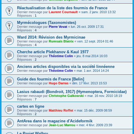
Réactualisation de la liste des fourmis de France
Dernier message par
Laurent Cournault
«
sam. 2 janv. 2010 13:32
Réponses :
1
Myrmécologues (Taxonomistes)
Dernier message par
Pierre Vovat
«
lun. 26 oct. 2009 17:31
Réponses :
4
Ward 2014: Révision des Myrmicinae
Dernier message par
Rumsaïs Blatrix
«
ven. 12 sept. 2014 01:46
Réponses :
4
Cherche article Plekhanov & Kaul 1977
Dernier message par
Théotime Colin
«
jeu. 8 mai 2014 16:03
Réponses :
2
Anciens articles disponibles via la société linnéenne
Dernier message par
Théotime Colin
«
mar. 1 avr. 2014 14:24
Guide des fourmis de France [Belin]
Dernier message par
Hugo Darras
«
dim. 17 févr. 2013 15:53
Lasius rabaudi (Bondroit, 1917) (Hymenoptera, Formicidae)
Dernier message par
Christophe Galkowski
«
mar. 16 nov. 2010 18:19
Réponses :
7
cartes en ligne
Dernier message par
Matthieu Roffet
«
mar. 15 déc. 2009 08:59
Réponses :
2
AntArea dans le magazine d'Acideformik
Dernier message par
Jean-Luc Marrou
«
mer. 4 févr. 2009 23:39
Le Projet Walbru