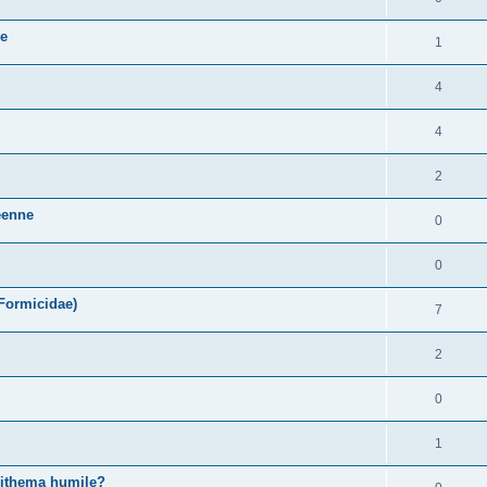
ce
1
4
4
2
néenne
0
0
 Formicidae)
7
2
0
1
pithema humile?