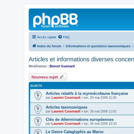
Accès rapide
FAQ
Index du forum
Informations et questions taxonomiques
Articles et informations diverses concern
Modérateur :
Benoit Guenard
Nouveau sujet
SUJETS
Articles relatifs à la myrmécofaune française
par
Laurent Cournault
»
lun. 26 mai 2008 11:30
Articles taxonomiques
par
Laurent Cournault
»
lun. 26 mai 2008 11:02
Clés de déterminations européennes
par
Laurent Cournault
»
lun. 26 mai 2008 10:33
Le Genre Cataglyphis au Maroc