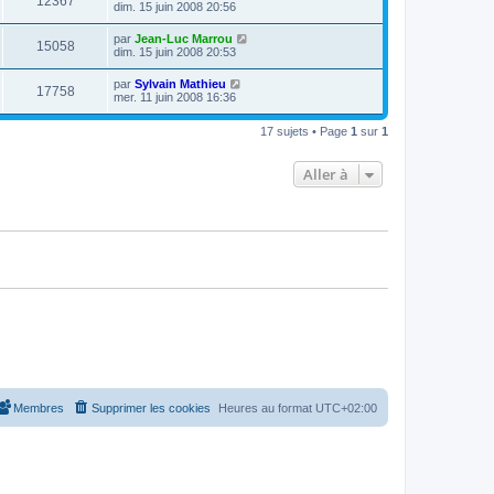
12367
dim. 15 juin 2008 20:56
par
Jean-Luc Marrou
15058
dim. 15 juin 2008 20:53
par
Sylvain Mathieu
17758
mer. 11 juin 2008 16:36
17 sujets • Page
1
sur
1
Aller à
Membres
Supprimer les cookies
Heures au format
UTC+02:00