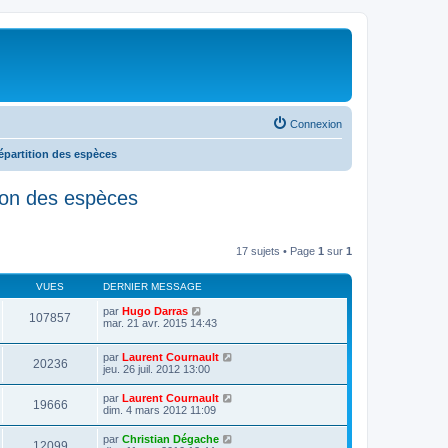
Connexion
répartition des espèces
ition des espèces
17 sujets • Page
1
sur
1
VUES
DERNIER MESSAGE
par
Hugo Darras
107857
mar. 21 avr. 2015 14:43
par
Laurent Cournault
20236
jeu. 26 juil. 2012 13:00
par
Laurent Cournault
19666
dim. 4 mars 2012 11:09
par
Christian Dégache
12099