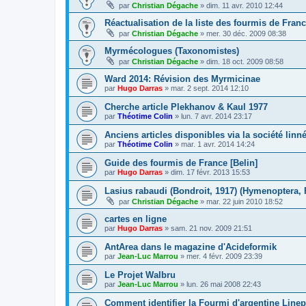
par
Christian Dégache
»
dim. 11 avr. 2010 12:44
Réactualisation de la liste des fourmis de Fran
par
Christian Dégache
»
mer. 30 déc. 2009 08:38
Myrmécologues (Taxonomistes)
par
Christian Dégache
»
dim. 18 oct. 2009 08:58
Ward 2014: Révision des Myrmicinae
par
Hugo Darras
»
mar. 2 sept. 2014 12:10
Cherche article Plekhanov & Kaul 1977
par
Théotime Colin
»
lun. 7 avr. 2014 23:17
Anciens articles disponibles via la société lin
par
Théotime Colin
»
mar. 1 avr. 2014 14:24
Guide des fourmis de France [Belin]
par
Hugo Darras
»
dim. 17 févr. 2013 15:53
Lasius rabaudi (Bondroit, 1917) (Hymenoptera,
par
Christian Dégache
»
mar. 22 juin 2010 18:52
cartes en ligne
par
Hugo Darras
»
sam. 21 nov. 2009 21:51
AntArea dans le magazine d'Acideformik
par
Jean-Luc Marrou
»
mer. 4 févr. 2009 23:39
Le Projet Walbru
par
Jean-Luc Marrou
»
lun. 26 mai 2008 22:43
Comment identifier la Fourmi d'argentine Line