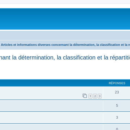
Articles et informations diverses concernant la détermination, la classification et la 
ant la détermination, la classification et la répart
RÉPONSES
23
1
2
3
5
3
0