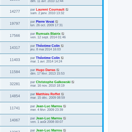
dim. 11 avr. 2010 12:44
par
Laurent Cournault
14277
sam. 2 janv. 2010 13:32
par
Pierre Vovat
19797
lun. 26 oct. 2009 17:31
par
Rumsaïs Blatrix
17566
ven. 12 sept. 2014 01:46
par
Théotime Colin
14317
jeu. 8 mai 2014 16:03
par
Théotime Colin
11403
mar. 1 avr. 2014 14:24
par
Hugo Darras
11584
dim. 17 févr. 2013 15:53
par
Christophe Galkowski
32281
mar. 16 nov. 2010 18:19
par
Matthieu Roffet
14854
mar. 15 déc. 2009 08:59
par
Jean-Luc Marrou
11741
mer. 4 févr. 2009 23:39
par
Jean-Luc Marrou
14067
ven. 1 août 2008 00:07
par
Jean-Luc Marrou