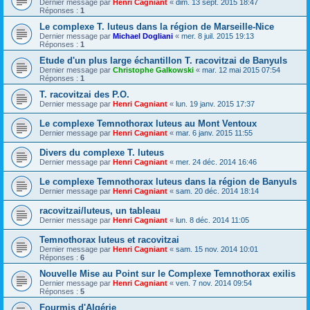
Dernier message par
Henri Cagniant
«
dim. 13 sept. 2015 18:47
Réponses :
1
Le complexe T. luteus dans la région de Marseille-Nice
Dernier message par
Michael Dogliani
«
mer. 8 juil. 2015 19:13
Réponses :
1
Etude d'un plus large échantillon T. racovitzai de Banyuls
Dernier message par
Christophe Galkowski
«
mar. 12 mai 2015 07:54
Réponses :
1
T. racovitzai des P.O.
Dernier message par
Henri Cagniant
«
lun. 19 janv. 2015 17:37
Le complexe Temnothorax luteus au Mont Ventoux
Dernier message par
Henri Cagniant
«
mar. 6 janv. 2015 11:55
Divers du complexe T. luteus
Dernier message par
Henri Cagniant
«
mer. 24 déc. 2014 16:46
Le complexe Temnothorax luteus dans la région de Banyuls
Dernier message par
Henri Cagniant
«
sam. 20 déc. 2014 18:14
racovitzai/luteus, un tableau
Dernier message par
Henri Cagniant
«
lun. 8 déc. 2014 11:05
Temnothorax luteus et racovitzai
Dernier message par
Henri Cagniant
«
sam. 15 nov. 2014 10:01
Réponses :
6
Nouvelle Mise au Point sur le Complexe Temnothorax exilis
Dernier message par
Henri Cagniant
«
ven. 7 nov. 2014 09:54
Réponses :
5
Fourmis d'Algérie