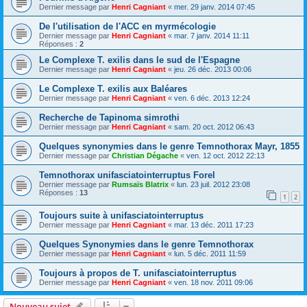
Dernier message par
Henri Cagniant
«
mer. 29 janv. 2014 07:45
De l'utilisation de l'ACC en myrmécologie
Dernier message par
Henri Cagniant
«
mar. 7 janv. 2014 11:11
Réponses :
2
Le Complexe T. exilis dans le sud de l'Espagne
Dernier message par
Henri Cagniant
«
jeu. 26 déc. 2013 00:06
Le Complexe T. exilis aux Baléares
Dernier message par
Henri Cagniant
«
ven. 6 déc. 2013 12:24
Recherche de Tapinoma simrothi
Dernier message par
Henri Cagniant
«
sam. 20 oct. 2012 06:43
Quelques synonymies dans le genre Temnothorax Mayr, 1855
Dernier message par
Christian Dégache
«
ven. 12 oct. 2012 22:13
Temnothorax unifasciatointerruptus Forel
Dernier message par
Rumsaïs Blatrix
«
lun. 23 juil. 2012 23:08
Réponses :
13
1
2
Toujours suite à unifasciatointerruptus
Dernier message par
Henri Cagniant
«
mar. 13 déc. 2011 17:23
Quelques Synonymies dans le genre Temnothorax
Dernier message par
Henri Cagniant
«
lun. 5 déc. 2011 11:59
Toujours à propos de T. unifasciatointerruptus
Dernier message par
Henri Cagniant
«
ven. 18 nov. 2011 09:06
Nouveau sujet