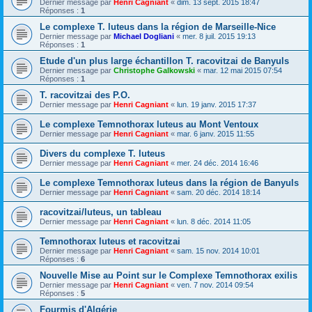
Dernier message par
Henri Cagniant
«
dim. 13 sept. 2015 18:47
Réponses :
1
Le complexe T. luteus dans la région de Marseille-Nice
Dernier message par
Michael Dogliani
«
mer. 8 juil. 2015 19:13
Réponses :
1
Etude d'un plus large échantillon T. racovitzai de Banyuls
Dernier message par
Christophe Galkowski
«
mar. 12 mai 2015 07:54
Réponses :
1
T. racovitzai des P.O.
Dernier message par
Henri Cagniant
«
lun. 19 janv. 2015 17:37
Le complexe Temnothorax luteus au Mont Ventoux
Dernier message par
Henri Cagniant
«
mar. 6 janv. 2015 11:55
Divers du complexe T. luteus
Dernier message par
Henri Cagniant
«
mer. 24 déc. 2014 16:46
Le complexe Temnothorax luteus dans la région de Banyuls
Dernier message par
Henri Cagniant
«
sam. 20 déc. 2014 18:14
racovitzai/luteus, un tableau
Dernier message par
Henri Cagniant
«
lun. 8 déc. 2014 11:05
Temnothorax luteus et racovitzai
Dernier message par
Henri Cagniant
«
sam. 15 nov. 2014 10:01
Réponses :
6
Nouvelle Mise au Point sur le Complexe Temnothorax exilis
Dernier message par
Henri Cagniant
«
ven. 7 nov. 2014 09:54
Réponses :
5
Fourmis d'Algérie