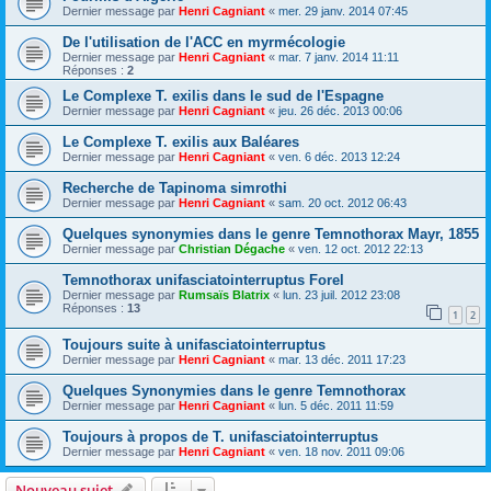
Dernier message par
Henri Cagniant
«
mer. 29 janv. 2014 07:45
De l'utilisation de l'ACC en myrmécologie
Dernier message par
Henri Cagniant
«
mar. 7 janv. 2014 11:11
Réponses :
2
Le Complexe T. exilis dans le sud de l'Espagne
Dernier message par
Henri Cagniant
«
jeu. 26 déc. 2013 00:06
Le Complexe T. exilis aux Baléares
Dernier message par
Henri Cagniant
«
ven. 6 déc. 2013 12:24
Recherche de Tapinoma simrothi
Dernier message par
Henri Cagniant
«
sam. 20 oct. 2012 06:43
Quelques synonymies dans le genre Temnothorax Mayr, 1855
Dernier message par
Christian Dégache
«
ven. 12 oct. 2012 22:13
Temnothorax unifasciatointerruptus Forel
Dernier message par
Rumsaïs Blatrix
«
lun. 23 juil. 2012 23:08
Réponses :
13
1
2
Toujours suite à unifasciatointerruptus
Dernier message par
Henri Cagniant
«
mar. 13 déc. 2011 17:23
Quelques Synonymies dans le genre Temnothorax
Dernier message par
Henri Cagniant
«
lun. 5 déc. 2011 11:59
Toujours à propos de T. unifasciatointerruptus
Dernier message par
Henri Cagniant
«
ven. 18 nov. 2011 09:06
Nouveau sujet