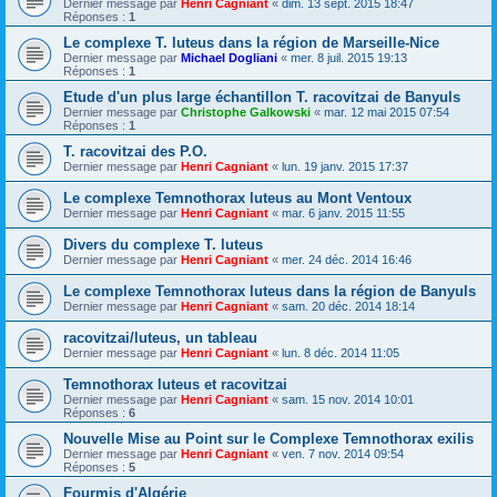
Dernier message par
Henri Cagniant
«
dim. 13 sept. 2015 18:47
Réponses :
1
Le complexe T. luteus dans la région de Marseille-Nice
Dernier message par
Michael Dogliani
«
mer. 8 juil. 2015 19:13
Réponses :
1
Etude d'un plus large échantillon T. racovitzai de Banyuls
Dernier message par
Christophe Galkowski
«
mar. 12 mai 2015 07:54
Réponses :
1
T. racovitzai des P.O.
Dernier message par
Henri Cagniant
«
lun. 19 janv. 2015 17:37
Le complexe Temnothorax luteus au Mont Ventoux
Dernier message par
Henri Cagniant
«
mar. 6 janv. 2015 11:55
Divers du complexe T. luteus
Dernier message par
Henri Cagniant
«
mer. 24 déc. 2014 16:46
Le complexe Temnothorax luteus dans la région de Banyuls
Dernier message par
Henri Cagniant
«
sam. 20 déc. 2014 18:14
racovitzai/luteus, un tableau
Dernier message par
Henri Cagniant
«
lun. 8 déc. 2014 11:05
Temnothorax luteus et racovitzai
Dernier message par
Henri Cagniant
«
sam. 15 nov. 2014 10:01
Réponses :
6
Nouvelle Mise au Point sur le Complexe Temnothorax exilis
Dernier message par
Henri Cagniant
«
ven. 7 nov. 2014 09:54
Réponses :
5
Fourmis d'Algérie