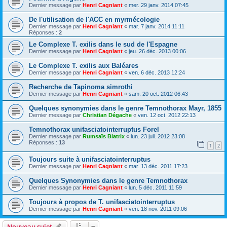
Dernier message par
Henri Cagniant
«
mer. 29 janv. 2014 07:45
De l'utilisation de l'ACC en myrmécologie
Dernier message par
Henri Cagniant
«
mar. 7 janv. 2014 11:11
Réponses :
2
Le Complexe T. exilis dans le sud de l'Espagne
Dernier message par
Henri Cagniant
«
jeu. 26 déc. 2013 00:06
Le Complexe T. exilis aux Baléares
Dernier message par
Henri Cagniant
«
ven. 6 déc. 2013 12:24
Recherche de Tapinoma simrothi
Dernier message par
Henri Cagniant
«
sam. 20 oct. 2012 06:43
Quelques synonymies dans le genre Temnothorax Mayr, 1855
Dernier message par
Christian Dégache
«
ven. 12 oct. 2012 22:13
Temnothorax unifasciatointerruptus Forel
Dernier message par
Rumsaïs Blatrix
«
lun. 23 juil. 2012 23:08
Réponses :
13
1
2
Toujours suite à unifasciatointerruptus
Dernier message par
Henri Cagniant
«
mar. 13 déc. 2011 17:23
Quelques Synonymies dans le genre Temnothorax
Dernier message par
Henri Cagniant
«
lun. 5 déc. 2011 11:59
Toujours à propos de T. unifasciatointerruptus
Dernier message par
Henri Cagniant
«
ven. 18 nov. 2011 09:06
Nouveau sujet