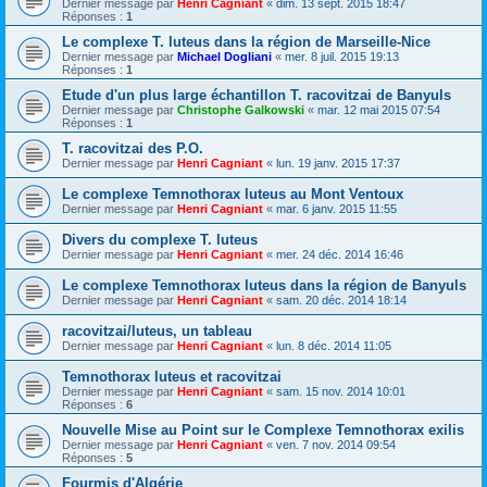
Dernier message par
Henri Cagniant
«
dim. 13 sept. 2015 18:47
Réponses :
1
Le complexe T. luteus dans la région de Marseille-Nice
Dernier message par
Michael Dogliani
«
mer. 8 juil. 2015 19:13
Réponses :
1
Etude d'un plus large échantillon T. racovitzai de Banyuls
Dernier message par
Christophe Galkowski
«
mar. 12 mai 2015 07:54
Réponses :
1
T. racovitzai des P.O.
Dernier message par
Henri Cagniant
«
lun. 19 janv. 2015 17:37
Le complexe Temnothorax luteus au Mont Ventoux
Dernier message par
Henri Cagniant
«
mar. 6 janv. 2015 11:55
Divers du complexe T. luteus
Dernier message par
Henri Cagniant
«
mer. 24 déc. 2014 16:46
Le complexe Temnothorax luteus dans la région de Banyuls
Dernier message par
Henri Cagniant
«
sam. 20 déc. 2014 18:14
racovitzai/luteus, un tableau
Dernier message par
Henri Cagniant
«
lun. 8 déc. 2014 11:05
Temnothorax luteus et racovitzai
Dernier message par
Henri Cagniant
«
sam. 15 nov. 2014 10:01
Réponses :
6
Nouvelle Mise au Point sur le Complexe Temnothorax exilis
Dernier message par
Henri Cagniant
«
ven. 7 nov. 2014 09:54
Réponses :
5
Fourmis d'Algérie