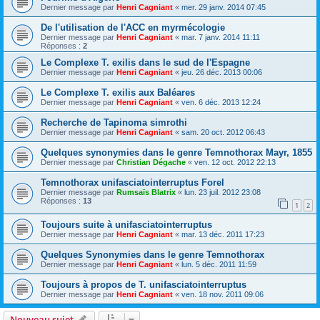
Dernier message par
Henri Cagniant
«
mer. 29 janv. 2014 07:45
De l'utilisation de l'ACC en myrmécologie
Dernier message par
Henri Cagniant
«
mar. 7 janv. 2014 11:11
Réponses :
2
Le Complexe T. exilis dans le sud de l'Espagne
Dernier message par
Henri Cagniant
«
jeu. 26 déc. 2013 00:06
Le Complexe T. exilis aux Baléares
Dernier message par
Henri Cagniant
«
ven. 6 déc. 2013 12:24
Recherche de Tapinoma simrothi
Dernier message par
Henri Cagniant
«
sam. 20 oct. 2012 06:43
Quelques synonymies dans le genre Temnothorax Mayr, 1855
Dernier message par
Christian Dégache
«
ven. 12 oct. 2012 22:13
Temnothorax unifasciatointerruptus Forel
Dernier message par
Rumsaïs Blatrix
«
lun. 23 juil. 2012 23:08
Réponses :
13
1
2
Toujours suite à unifasciatointerruptus
Dernier message par
Henri Cagniant
«
mar. 13 déc. 2011 17:23
Quelques Synonymies dans le genre Temnothorax
Dernier message par
Henri Cagniant
«
lun. 5 déc. 2011 11:59
Toujours à propos de T. unifasciatointerruptus
Dernier message par
Henri Cagniant
«
ven. 18 nov. 2011 09:06
Nouveau sujet