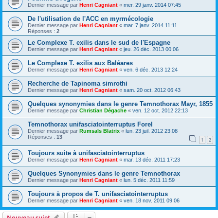
Dernier message par
Henri Cagniant
«
mer. 29 janv. 2014 07:45
De l'utilisation de l'ACC en myrmécologie
Dernier message par
Henri Cagniant
«
mar. 7 janv. 2014 11:11
Réponses :
2
Le Complexe T. exilis dans le sud de l'Espagne
Dernier message par
Henri Cagniant
«
jeu. 26 déc. 2013 00:06
Le Complexe T. exilis aux Baléares
Dernier message par
Henri Cagniant
«
ven. 6 déc. 2013 12:24
Recherche de Tapinoma simrothi
Dernier message par
Henri Cagniant
«
sam. 20 oct. 2012 06:43
Quelques synonymies dans le genre Temnothorax Mayr, 1855
Dernier message par
Christian Dégache
«
ven. 12 oct. 2012 22:13
Temnothorax unifasciatointerruptus Forel
Dernier message par
Rumsaïs Blatrix
«
lun. 23 juil. 2012 23:08
Réponses :
13
1
2
Toujours suite à unifasciatointerruptus
Dernier message par
Henri Cagniant
«
mar. 13 déc. 2011 17:23
Quelques Synonymies dans le genre Temnothorax
Dernier message par
Henri Cagniant
«
lun. 5 déc. 2011 11:59
Toujours à propos de T. unifasciatointerruptus
Dernier message par
Henri Cagniant
«
ven. 18 nov. 2011 09:06
Nouveau sujet