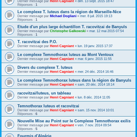
Dernier message par
Henri Cagniant
«
dim. 13 sept. 2015 18:47
Réponses :
1
Le complexe T. luteus dans la région de Marseille-Nice
Dernier message par
Michael Dogliani
«
mer. 8 juil. 2015 19:13
Réponses :
1
Etude d'un plus large échantillon T. racovitzai de Banyuls
Dernier message par
Christophe Galkowski
«
mar. 12 mai 2015 07:54
Réponses :
1
T. racovitzai des P.O.
Dernier message par
Henri Cagniant
«
lun. 19 janv. 2015 17:37
Le complexe Temnothorax luteus au Mont Ventoux
Dernier message par
Henri Cagniant
«
mar. 6 janv. 2015 11:55
Divers du complexe T. luteus
Dernier message par
Henri Cagniant
«
mer. 24 déc. 2014 16:46
Le complexe Temnothorax luteus dans la région de Banyuls
Dernier message par
Henri Cagniant
«
sam. 20 déc. 2014 18:14
racovitzai/luteus, un tableau
Dernier message par
Henri Cagniant
«
lun. 8 déc. 2014 11:05
Temnothorax luteus et racovitzai
Dernier message par
Henri Cagniant
«
sam. 15 nov. 2014 10:01
Réponses :
6
Nouvelle Mise au Point sur le Complexe Temnothorax exilis
Dernier message par
Henri Cagniant
«
ven. 7 nov. 2014 09:54
Réponses :
5
Fourmis d'Algérie