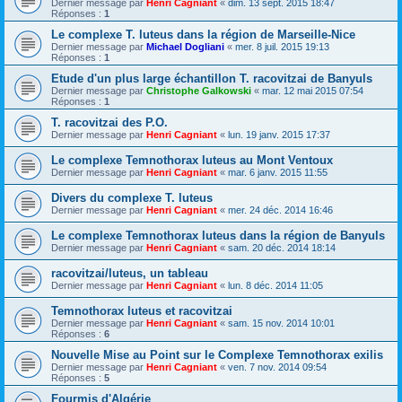
Dernier message par
Henri Cagniant
«
dim. 13 sept. 2015 18:47
Réponses :
1
Le complexe T. luteus dans la région de Marseille-Nice
Dernier message par
Michael Dogliani
«
mer. 8 juil. 2015 19:13
Réponses :
1
Etude d'un plus large échantillon T. racovitzai de Banyuls
Dernier message par
Christophe Galkowski
«
mar. 12 mai 2015 07:54
Réponses :
1
T. racovitzai des P.O.
Dernier message par
Henri Cagniant
«
lun. 19 janv. 2015 17:37
Le complexe Temnothorax luteus au Mont Ventoux
Dernier message par
Henri Cagniant
«
mar. 6 janv. 2015 11:55
Divers du complexe T. luteus
Dernier message par
Henri Cagniant
«
mer. 24 déc. 2014 16:46
Le complexe Temnothorax luteus dans la région de Banyuls
Dernier message par
Henri Cagniant
«
sam. 20 déc. 2014 18:14
racovitzai/luteus, un tableau
Dernier message par
Henri Cagniant
«
lun. 8 déc. 2014 11:05
Temnothorax luteus et racovitzai
Dernier message par
Henri Cagniant
«
sam. 15 nov. 2014 10:01
Réponses :
6
Nouvelle Mise au Point sur le Complexe Temnothorax exilis
Dernier message par
Henri Cagniant
«
ven. 7 nov. 2014 09:54
Réponses :
5
Fourmis d'Algérie