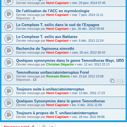
Dernier message par
Henri Cagniant
«
mer. 29 janv. 2014 07:45
De l'utilisation de l'ACC en myrmécologie
Dernier message par
Henri Cagniant
«
mar. 7 janv. 2014 11:11
Réponses :
2
Le Complexe T. exilis dans le sud de l'Espagne
Dernier message par
Henri Cagniant
«
jeu. 26 déc. 2013 00:06
Le Complexe T. exilis aux Baléares
Dernier message par
Henri Cagniant
«
ven. 6 déc. 2013 12:24
Recherche de Tapinoma simrothi
Dernier message par
Henri Cagniant
«
sam. 20 oct. 2012 06:43
Quelques synonymies dans le genre Temnothorax Mayr, 1855
Dernier message par
Christian Dégache
«
ven. 12 oct. 2012 22:13
Temnothorax unifasciatointerruptus Forel
Dernier message par
Rumsaïs Blatrix
«
lun. 23 juil. 2012 23:08
Réponses :
13
1
2
Toujours suite à unifasciatointerruptus
Dernier message par
Henri Cagniant
«
mar. 13 déc. 2011 17:23
Quelques Synonymies dans le genre Temnothorax
Dernier message par
Henri Cagniant
«
lun. 5 déc. 2011 11:59
Toujours à propos de T. unifasciatointerruptus
Dernier message par
Henri Cagniant
«
ven. 18 nov. 2011 09:06
Nouveau sujet