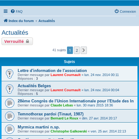
FAQ
Connexion
Index du forum
Actualités
Actualités
Verrouillé
1
2
Suivante
41 sujets
Sujets
Lettre d'information de l'association
Dernier message par
Laurent Cournault
«
lun. 24 nov. 2014 00:11
Réponses :
3
Actualités Belges
Dernier message par
Laurent Cournault
«
lun. 24 nov. 2014 00:04
Réponses :
5
28ème Congrès de l'Union Internationale pour l'Etude des In
Dernier message par
Claude Lebas
«
lun. 30 mars 2015 18:36
Temnothorax pardoi (Tinaut, 1987)
Dernier message par
Bernard Le Roux
«
dim. 27 avr. 2014 20:17
Myrmica martini n.sp.
Dernier message par
Christophe Galkowski
«
ven. 25 avr. 2014 22:13