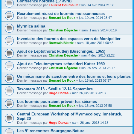
Conférence nordiste (17 avril)
Dernier message par
Laurent Cournault
«
lun. 14 avr. 2014 21:38
Recrutement réussi de fourmis moissonneuses
Dernier message par
Bernard Le Roux
«
jeu. 10 avr. 2014 23:47
Myrmica salina
Dernier message par
Christian Dégache
«
sam. 1 mars 2014 00:19
Inventaire des fourmis des espaces verts de Montpellier
Dernier message par
Rumsaïs Blatrix
«
sam. 18 janv. 2014 00:48
Ajout de Leptothorax kutteri (Buschinger,. 1965)
Dernier message par
Christian Dégache
«
mer. 4 déc. 2013 22:22
Ajout de Teleutomyrmex schneideri Kutter 1950
Dernier message par
Christian Dégache
«
lun. 25 nov. 2013 23:17
Un mécanisme de sanction entre des fourmis et leurs plantes
Dernier message par
Bernard Le Roux
«
lun. 15 juil. 2013 07:37
Taxomara 2013 - Séville 12-14 Septembre
Dernier message par
Hugo Darras
«
mer. 26 juin 2013 20:13
Les fourmis pourraient prévoir les séismes
Dernier message par
Bernard Le Roux
«
jeu. 18 avr. 2013 07:58
Central European Workshop of Myrmecology, Innsbruck,
Sept 20
Dernier message par
Hugo Darras
«
sam. 26 janv. 2013 14:18
Les 9° rencontres Bourgogne-Nature