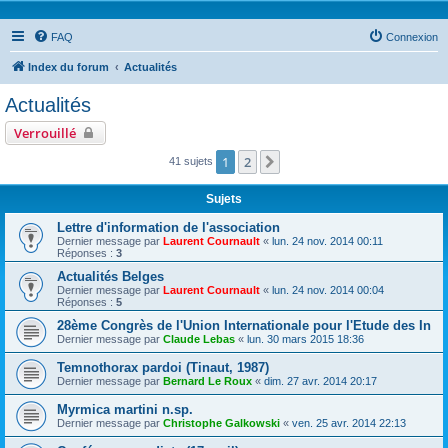
FAQ
Connexion
Index du forum
Actualités
Actualités
Verrouillé
1
2
Suivante
41 sujets
Sujets
Lettre d'information de l'association
Dernier message par
Laurent Cournault
«
lun. 24 nov. 2014 00:11
Réponses :
3
Actualités Belges
Dernier message par
Laurent Cournault
«
lun. 24 nov. 2014 00:04
Réponses :
5
28ème Congrès de l'Union Internationale pour l'Etude des In
Dernier message par
Claude Lebas
«
lun. 30 mars 2015 18:36
Temnothorax pardoi (Tinaut, 1987)
Dernier message par
Bernard Le Roux
«
dim. 27 avr. 2014 20:17
Myrmica martini n.sp.
Dernier message par
Christophe Galkowski
«
ven. 25 avr. 2014 22:13