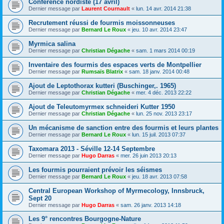
Conférence nordiste (17 avril)
Dernier message par
Laurent Cournault
«
lun. 14 avr. 2014 21:38
Recrutement réussi de fourmis moissonneuses
Dernier message par
Bernard Le Roux
«
jeu. 10 avr. 2014 23:47
Myrmica salina
Dernier message par
Christian Dégache
«
sam. 1 mars 2014 00:19
Inventaire des fourmis des espaces verts de Montpellier
Dernier message par
Rumsaïs Blatrix
«
sam. 18 janv. 2014 00:48
Ajout de Leptothorax kutteri (Buschinger,. 1965)
Dernier message par
Christian Dégache
«
mer. 4 déc. 2013 22:22
Ajout de Teleutomyrmex schneideri Kutter 1950
Dernier message par
Christian Dégache
«
lun. 25 nov. 2013 23:17
Un mécanisme de sanction entre des fourmis et leurs plantes
Dernier message par
Bernard Le Roux
«
lun. 15 juil. 2013 07:37
Taxomara 2013 - Séville 12-14 Septembre
Dernier message par
Hugo Darras
«
mer. 26 juin 2013 20:13
Les fourmis pourraient prévoir les séismes
Dernier message par
Bernard Le Roux
«
jeu. 18 avr. 2013 07:58
Central European Workshop of Myrmecology, Innsbruck,
Sept 20
Dernier message par
Hugo Darras
«
sam. 26 janv. 2013 14:18
Les 9° rencontres Bourgogne-Nature