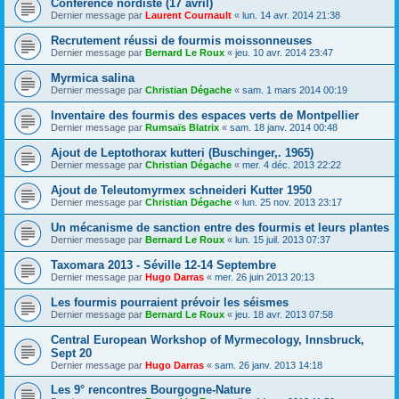
Conférence nordiste (17 avril)
Dernier message par
Laurent Cournault
«
lun. 14 avr. 2014 21:38
Recrutement réussi de fourmis moissonneuses
Dernier message par
Bernard Le Roux
«
jeu. 10 avr. 2014 23:47
Myrmica salina
Dernier message par
Christian Dégache
«
sam. 1 mars 2014 00:19
Inventaire des fourmis des espaces verts de Montpellier
Dernier message par
Rumsaïs Blatrix
«
sam. 18 janv. 2014 00:48
Ajout de Leptothorax kutteri (Buschinger,. 1965)
Dernier message par
Christian Dégache
«
mer. 4 déc. 2013 22:22
Ajout de Teleutomyrmex schneideri Kutter 1950
Dernier message par
Christian Dégache
«
lun. 25 nov. 2013 23:17
Un mécanisme de sanction entre des fourmis et leurs plantes
Dernier message par
Bernard Le Roux
«
lun. 15 juil. 2013 07:37
Taxomara 2013 - Séville 12-14 Septembre
Dernier message par
Hugo Darras
«
mer. 26 juin 2013 20:13
Les fourmis pourraient prévoir les séismes
Dernier message par
Bernard Le Roux
«
jeu. 18 avr. 2013 07:58
Central European Workshop of Myrmecology, Innsbruck,
Sept 20
Dernier message par
Hugo Darras
«
sam. 26 janv. 2013 14:18
Les 9° rencontres Bourgogne-Nature