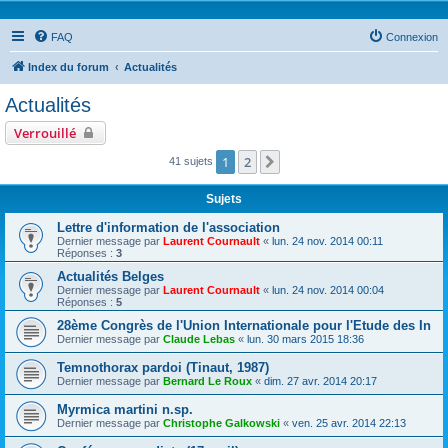
FAQ
Connexion
Index du forum
Actualités
Actualités
Verrouillé
1
2
Suivante
41 sujets
Sujets
Lettre d'information de l'association
Dernier message par
Laurent Cournault
«
lun. 24 nov. 2014 00:11
Réponses :
3
Actualités Belges
Dernier message par
Laurent Cournault
«
lun. 24 nov. 2014 00:04
Réponses :
5
28ème Congrès de l'Union Internationale pour l'Etude des In
Dernier message par
Claude Lebas
«
lun. 30 mars 2015 18:36
Temnothorax pardoi (Tinaut, 1987)
Dernier message par
Bernard Le Roux
«
dim. 27 avr. 2014 20:17
Myrmica martini n.sp.
Dernier message par
Christophe Galkowski
«
ven. 25 avr. 2014 22:13