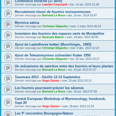
Conférence nordiste (17 avril)
Dernier message par
Laurent Cournault
«
lun. 14 avr. 2014 21:38
Recrutement réussi de fourmis moissonneuses
Dernier message par
Bernard Le Roux
«
jeu. 10 avr. 2014 23:47
Myrmica salina
Dernier message par
Christian Dégache
«
sam. 1 mars 2014 00:19
Inventaire des fourmis des espaces verts de Montpellier
Dernier message par
Rumsaïs Blatrix
«
sam. 18 janv. 2014 00:48
Ajout de Leptothorax kutteri (Buschinger,. 1965)
Dernier message par
Christian Dégache
«
mer. 4 déc. 2013 22:22
Ajout de Teleutomyrmex schneideri Kutter 1950
Dernier message par
Christian Dégache
«
lun. 25 nov. 2013 23:17
Un mécanisme de sanction entre des fourmis et leurs plantes
Dernier message par
Bernard Le Roux
«
lun. 15 juil. 2013 07:37
Taxomara 2013 - Séville 12-14 Septembre
Dernier message par
Hugo Darras
«
mer. 26 juin 2013 20:13
Les fourmis pourraient prévoir les séismes
Dernier message par
Bernard Le Roux
«
jeu. 18 avr. 2013 07:58
Central European Workshop of Myrmecology, Innsbruck,
Sept 20
Dernier message par
Hugo Darras
«
sam. 26 janv. 2013 14:18
Les 9° rencontres Bourgogne-Nature