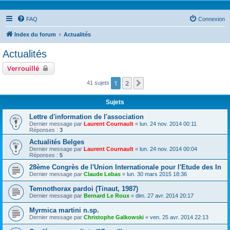
FAQ
Connexion
Index du forum
Actualités
Actualités
Verrouillé
1
2
Suivante
41 sujets
Sujets
Lettre d'information de l'association
Dernier message par
Laurent Cournault
«
lun. 24 nov. 2014 00:11
Réponses :
3
Actualités Belges
Dernier message par
Laurent Cournault
«
lun. 24 nov. 2014 00:04
Réponses :
5
28ème Congrès de l'Union Internationale pour l'Etude des In
Dernier message par
Claude Lebas
«
lun. 30 mars 2015 18:36
Temnothorax pardoi (Tinaut, 1987)
Dernier message par
Bernard Le Roux
«
dim. 27 avr. 2014 20:17
Myrmica martini n.sp.
Dernier message par
Christophe Galkowski
«
ven. 25 avr. 2014 22:13