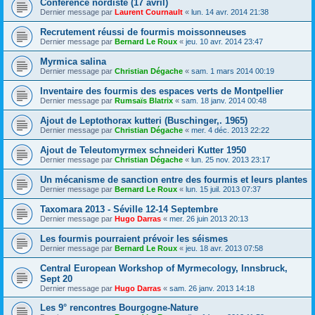
Conférence nordiste (17 avril)
Dernier message par
Laurent Cournault
«
lun. 14 avr. 2014 21:38
Recrutement réussi de fourmis moissonneuses
Dernier message par
Bernard Le Roux
«
jeu. 10 avr. 2014 23:47
Myrmica salina
Dernier message par
Christian Dégache
«
sam. 1 mars 2014 00:19
Inventaire des fourmis des espaces verts de Montpellier
Dernier message par
Rumsaïs Blatrix
«
sam. 18 janv. 2014 00:48
Ajout de Leptothorax kutteri (Buschinger,. 1965)
Dernier message par
Christian Dégache
«
mer. 4 déc. 2013 22:22
Ajout de Teleutomyrmex schneideri Kutter 1950
Dernier message par
Christian Dégache
«
lun. 25 nov. 2013 23:17
Un mécanisme de sanction entre des fourmis et leurs plantes
Dernier message par
Bernard Le Roux
«
lun. 15 juil. 2013 07:37
Taxomara 2013 - Séville 12-14 Septembre
Dernier message par
Hugo Darras
«
mer. 26 juin 2013 20:13
Les fourmis pourraient prévoir les séismes
Dernier message par
Bernard Le Roux
«
jeu. 18 avr. 2013 07:58
Central European Workshop of Myrmecology, Innsbruck,
Sept 20
Dernier message par
Hugo Darras
«
sam. 26 janv. 2013 14:18
Les 9° rencontres Bourgogne-Nature