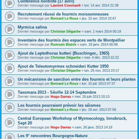
Conférence nordiste (17 avril)
Dernier message par
Laurent Cournault
«
lun. 14 avr. 2014 21:38
Recrutement réussi de fourmis moissonneuses
Dernier message par
Bernard Le Roux
«
jeu. 10 avr. 2014 23:47
Myrmica salina
Dernier message par
Christian Dégache
«
sam. 1 mars 2014 00:19
Inventaire des fourmis des espaces verts de Montpellier
Dernier message par
Rumsaïs Blatrix
«
sam. 18 janv. 2014 00:48
Ajout de Leptothorax kutteri (Buschinger,. 1965)
Dernier message par
Christian Dégache
«
mer. 4 déc. 2013 22:22
Ajout de Teleutomyrmex schneideri Kutter 1950
Dernier message par
Christian Dégache
«
lun. 25 nov. 2013 23:17
Un mécanisme de sanction entre des fourmis et leurs plantes
Dernier message par
Bernard Le Roux
«
lun. 15 juil. 2013 07:37
Taxomara 2013 - Séville 12-14 Septembre
Dernier message par
Hugo Darras
«
mer. 26 juin 2013 20:13
Les fourmis pourraient prévoir les séismes
Dernier message par
Bernard Le Roux
«
jeu. 18 avr. 2013 07:58
Central European Workshop of Myrmecology, Innsbruck,
Sept 20
Dernier message par
Hugo Darras
«
sam. 26 janv. 2013 14:18
Les 9° rencontres Bourgogne-Nature