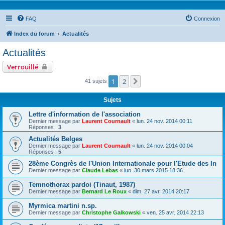
FAQ
Connexion
Index du forum
Actualités
Actualités
Verrouillé
1
2
Suivante
41 sujets
Sujets
Lettre d'information de l'association
Dernier message par
Laurent Cournault
«
lun. 24 nov. 2014 00:11
Réponses :
3
Actualités Belges
Dernier message par
Laurent Cournault
«
lun. 24 nov. 2014 00:04
Réponses :
5
28ème Congrès de l'Union Internationale pour l'Etude des In
Dernier message par
Claude Lebas
«
lun. 30 mars 2015 18:36
Temnothorax pardoi (Tinaut, 1987)
Dernier message par
Bernard Le Roux
«
dim. 27 avr. 2014 20:17
Myrmica martini n.sp.
Dernier message par
Christophe Galkowski
«
ven. 25 avr. 2014 22:13