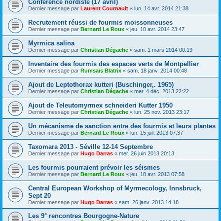
Conférence nordiste (17 avril)
Dernier message par
Laurent Cournault
«
lun. 14 avr. 2014 21:38
Recrutement réussi de fourmis moissonneuses
Dernier message par
Bernard Le Roux
«
jeu. 10 avr. 2014 23:47
Myrmica salina
Dernier message par
Christian Dégache
«
sam. 1 mars 2014 00:19
Inventaire des fourmis des espaces verts de Montpellier
Dernier message par
Rumsaïs Blatrix
«
sam. 18 janv. 2014 00:48
Ajout de Leptothorax kutteri (Buschinger,. 1965)
Dernier message par
Christian Dégache
«
mer. 4 déc. 2013 22:22
Ajout de Teleutomyrmex schneideri Kutter 1950
Dernier message par
Christian Dégache
«
lun. 25 nov. 2013 23:17
Un mécanisme de sanction entre des fourmis et leurs plantes
Dernier message par
Bernard Le Roux
«
lun. 15 juil. 2013 07:37
Taxomara 2013 - Séville 12-14 Septembre
Dernier message par
Hugo Darras
«
mer. 26 juin 2013 20:13
Les fourmis pourraient prévoir les séismes
Dernier message par
Bernard Le Roux
«
jeu. 18 avr. 2013 07:58
Central European Workshop of Myrmecology, Innsbruck,
Sept 20
Dernier message par
Hugo Darras
«
sam. 26 janv. 2013 14:18
Les 9° rencontres Bourgogne-Nature