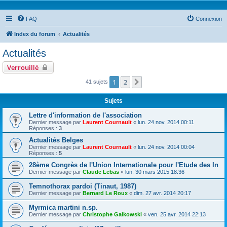
FAQ
Connexion
Index du forum
Actualités
Actualités
Verrouillé
1
2
Suivante
41 sujets
Sujets
Lettre d'information de l'association
Dernier message par
Laurent Cournault
«
lun. 24 nov. 2014 00:11
Réponses :
3
Actualités Belges
Dernier message par
Laurent Cournault
«
lun. 24 nov. 2014 00:04
Réponses :
5
28ème Congrès de l'Union Internationale pour l'Etude des In
Dernier message par
Claude Lebas
«
lun. 30 mars 2015 18:36
Temnothorax pardoi (Tinaut, 1987)
Dernier message par
Bernard Le Roux
«
dim. 27 avr. 2014 20:17
Myrmica martini n.sp.
Dernier message par
Christophe Galkowski
«
ven. 25 avr. 2014 22:13