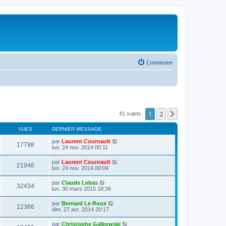
Connexion
1
2
Suivante
41 sujets
VUES
DERNIER MESSAGE
par
Laurent Cournault
17798
lun. 24 nov. 2014 00:11
par
Laurent Cournault
21946
lun. 24 nov. 2014 00:04
par
Claude Lebas
32434
lun. 30 mars 2015 18:36
par
Bernard Le Roux
12366
dim. 27 avr. 2014 20:17
par
Christophe Galkowski