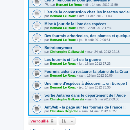
Les 9° rencontres Bourgogne-Nature
par
Bernard Le Roux
»
dim. 14 oct. 2012 11:59
L'art de la construction chez les insectes socia
par
Bernard Le Roux
»
dim. 14 oct. 2012 11:03
Mise à jour de la liste des espèces
par
Bernard Le Roux
»
ven. 12 oct. 2012 17:39
Des fourmis arboricoles, des plantes et quelq
par
Bernard Le Roux
»
jeu. 9 août 2012 06:51
Bothriomyrmex
par
Christophe Galkowski
»
mar. 24 juil. 2012 22:18
Les fourmis et l'art de la guerre
par
Bernard Le Roux
»
lun. 18 juin 2012 17:23
Fourmis aident à restaurer la plaine de la Crau
par
Bernard Le Roux
»
sam. 16 juin 2012 10:06
Une mine d'espèces à découvrir... en Europe !
par
Bernard Le Roux
»
jeu. 14 juin 2012 23:36
Sortie Antarea dans le département de l'Aude
par
Christophe Galkowski
»
sam. 5 mai 2012 09:36
AntWeb - la page sur les fourmis de France !!
par
Christian Dégache
»
sam. 14 janv. 2012 10:27
Verrouillé