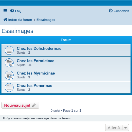
FAQ
Connexion
Index du forum
Essaimages
Essaimages
Forum
Chez les Dolichoderinae
Sujets :
2
Chez les Formicinae
Sujets :
11
Chez les Myrmicinae
Sujets :
9
Chez les Ponerinae
Sujets :
2
Nouveau sujet
0 sujet • Page
1
sur
1
Il n’y a aucun sujet ou message dans ce forum.
Aller à