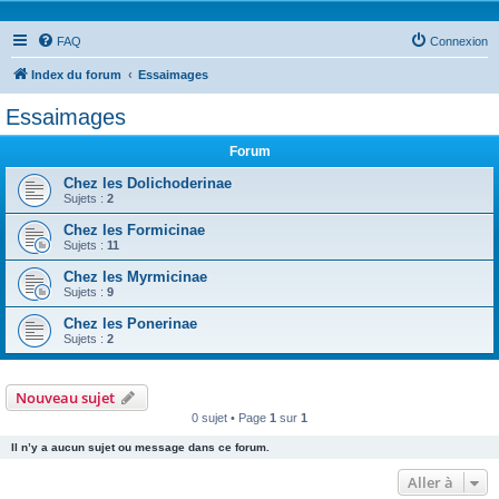
FAQ
Connexion
Index du forum
Essaimages
Essaimages
Forum
Chez les Dolichoderinae
Sujets :
2
Chez les Formicinae
Sujets :
11
Chez les Myrmicinae
Sujets :
9
Chez les Ponerinae
Sujets :
2
Nouveau sujet
0 sujet • Page
1
sur
1
Il n’y a aucun sujet ou message dans ce forum.
Aller à