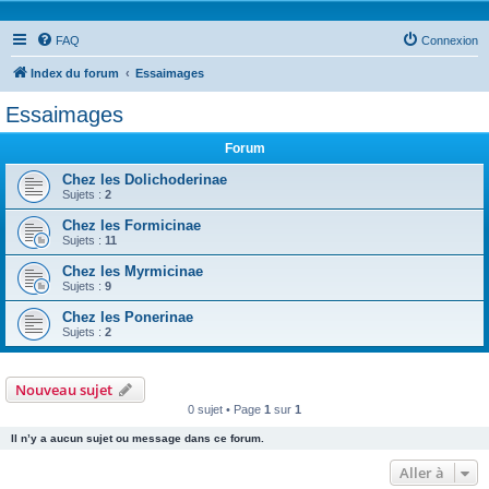
FAQ
Connexion
Index du forum
Essaimages
Essaimages
Forum
Chez les Dolichoderinae
Sujets :
2
Chez les Formicinae
Sujets :
11
Chez les Myrmicinae
Sujets :
9
Chez les Ponerinae
Sujets :
2
Nouveau sujet
0 sujet • Page
1
sur
1
Il n’y a aucun sujet ou message dans ce forum.
Aller à