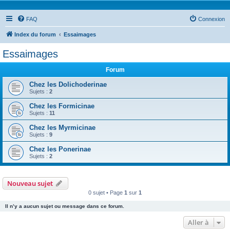
FAQ
Connexion
Index du forum
Essaimages
Essaimages
Forum
Chez les Dolichoderinae
Sujets :
2
Chez les Formicinae
Sujets :
11
Chez les Myrmicinae
Sujets :
9
Chez les Ponerinae
Sujets :
2
Nouveau sujet
0 sujet • Page
1
sur
1
Il n’y a aucun sujet ou message dans ce forum.
Aller à