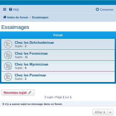
FAQ
Connexion
Index du forum
Essaimages
Essaimages
Forum
Chez les Dolichoderinae
Sujets :
2
Chez les Formicinae
Sujets :
11
Chez les Myrmicinae
Sujets :
9
Chez les Ponerinae
Sujets :
2
Nouveau sujet
0 sujet • Page
1
sur
1
Il n’y a aucun sujet ou message dans ce forum.
Aller à