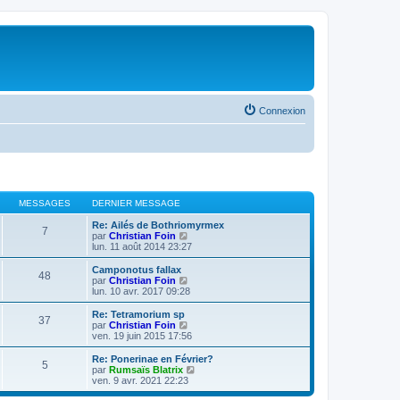
Connexion
MESSAGES
DERNIER MESSAGE
Re: Ailés de Bothriomyrmex
7
V
par
Christian Foin
o
lun. 11 août 2014 23:27
i
r
Camponotus fallax
48
l
V
par
Christian Foin
e
o
lun. 10 avr. 2017 09:28
d
i
e
r
Re: Tetramorium sp
37
r
l
V
par
Christian Foin
n
e
o
ven. 19 juin 2015 17:56
i
d
i
e
e
r
Re: Ponerinae en Février?
r
5
r
l
V
par
Rumsaïs Blatrix
m
n
e
o
ven. 9 avr. 2021 22:23
e
i
d
i
s
e
e