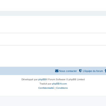
Nous contacter
L’équipe du forum
Développé par
phpBB
® Forum Software © phpBB Limited
Traduit par
phpBB-fr.com
Confidentialité
|
Conditions