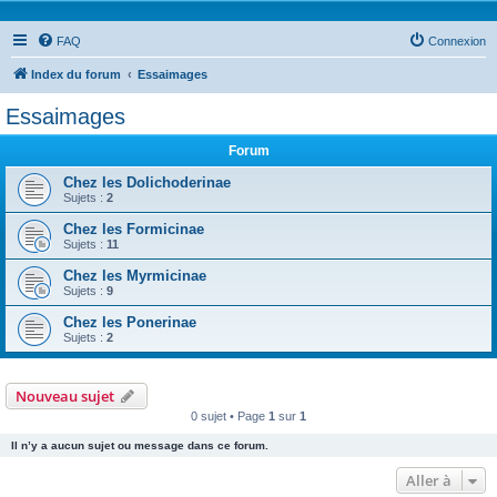
FAQ
Connexion
Index du forum
Essaimages
Essaimages
Forum
Chez les Dolichoderinae
Sujets :
2
Chez les Formicinae
Sujets :
11
Chez les Myrmicinae
Sujets :
9
Chez les Ponerinae
Sujets :
2
Nouveau sujet
0 sujet • Page
1
sur
1
Il n’y a aucun sujet ou message dans ce forum.
Aller à