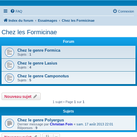
FAQ
Connexion
Index du forum
Essaimages
Chez les Formicinae
Chez les Formicinae
Forum
Chez le genre Formica
Sujets :
1
Chez le genre Lasius
Sujets :
4
Chez le genre Camponotus
Sujets :
5
Nouveau sujet
1 sujet • Page
1
sur
1
Sujets
Chez le genre Polyergus
Dernier message par
Christian Foin
«
sam. 17 août 2013 22:01
Réponses :
9