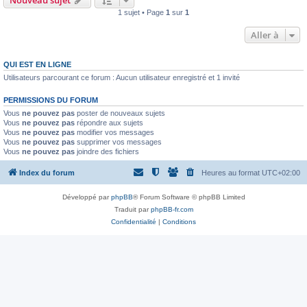
Nouveau sujet
1 sujet • Page
1
sur
1
Aller à
QUI EST EN LIGNE
Utilisateurs parcourant ce forum : Aucun utilisateur enregistré et 1 invité
PERMISSIONS DU FORUM
Vous
ne pouvez pas
poster de nouveaux sujets
Vous
ne pouvez pas
répondre aux sujets
Vous
ne pouvez pas
modifier vos messages
Vous
ne pouvez pas
supprimer vos messages
Vous
ne pouvez pas
joindre des fichiers
Index du forum
Heures au format
UTC+02:00
Développé par
phpBB
® Forum Software © phpBB Limited
Traduit par
phpBB-fr.com
Confidentialité
|
Conditions