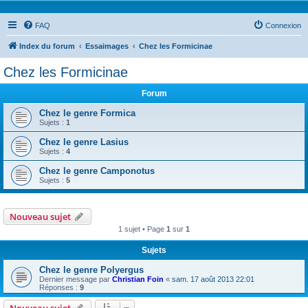
FAQ
Connexion
Index du forum
Essaimages
Chez les Formicinae
Chez les Formicinae
Forum
Chez le genre Formica
Sujets :
1
Chez le genre Lasius
Sujets :
4
Chez le genre Camponotus
Sujets :
5
Nouveau sujet
1 sujet • Page
1
sur
1
Sujets
Chez le genre Polyergus
Dernier message par
Christian Foin
«
sam. 17 août 2013 22:01
Réponses :
9