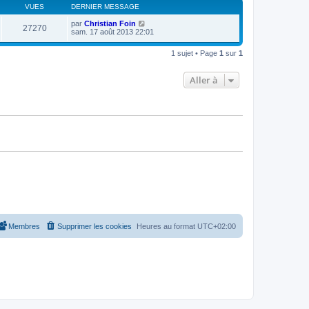
s
r
VUES
DERNIER MESSAGE
r
a
m
n
g
e
par
Christian Foin
i
27270
e
s
sam. 17 août 2013 22:01
e
s
r
a
m
1 sujet • Page
1
sur
1
g
e
e
s
s
Aller à
a
g
e
Membres
Supprimer les cookies
Heures au format
UTC+02:00