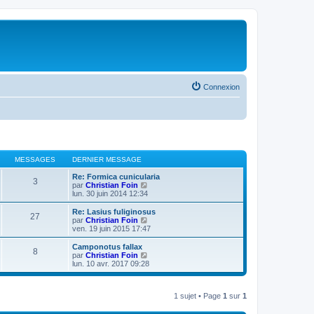
Connexion
MESSAGES
DERNIER MESSAGE
Re: Formica cunicularia
3
V
par
Christian Foin
o
lun. 30 juin 2014 12:34
i
r
Re: Lasius fuliginosus
27
l
V
par
Christian Foin
e
o
ven. 19 juin 2015 17:47
d
i
e
r
Camponotus fallax
8
r
l
V
par
Christian Foin
n
e
o
lun. 10 avr. 2017 09:28
i
d
i
e
e
r
r
r
l
m
n
1 sujet • Page
1
sur
1
e
e
i
d
s
e
e