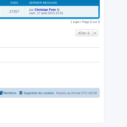
s
r
VUES
DERNIER MESSAGE
r
a
m
n
g
e
par
Christian Foin
i
27357
e
s
sam. 17 août 2013 22:01
e
s
r
a
m
1 sujet • Page
1
sur
1
g
e
e
s
s
Aller à
a
g
e
Membres
Supprimer les cookies
Heures au format
UTC+02:00