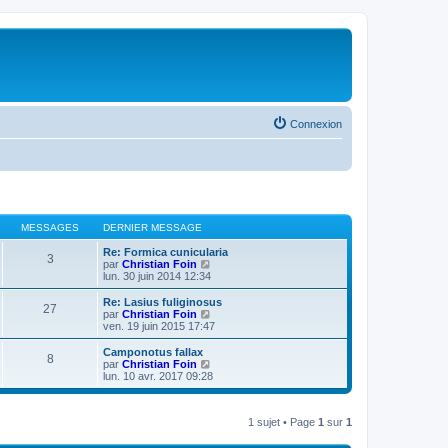
Connexion
MESSAGES
DERNIER MESSAGE
Re: Formica cunicularia
3
V
par
Christian Foin
o
lun. 30 juin 2014 12:34
i
r
Re: Lasius fuliginosus
27
l
V
par
Christian Foin
e
o
ven. 19 juin 2015 17:47
d
i
e
r
Camponotus fallax
8
r
l
V
par
Christian Foin
n
e
o
lun. 10 avr. 2017 09:28
i
d
i
e
e
r
r
r
l
m
n
1 sujet • Page
1
sur
1
e
e
i
d
s
e
e