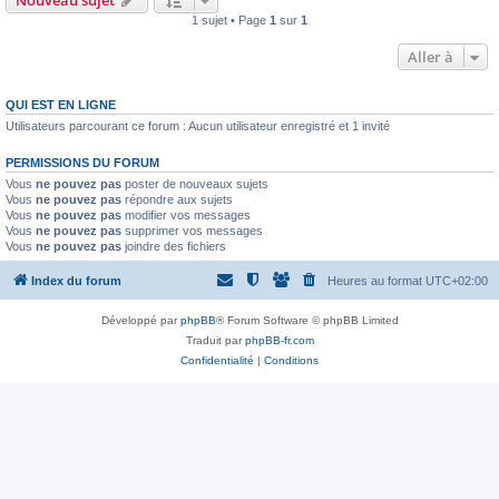
Nouveau sujet
1 sujet • Page
1
sur
1
Aller à
QUI EST EN LIGNE
Utilisateurs parcourant ce forum : Aucun utilisateur enregistré et 1 invité
PERMISSIONS DU FORUM
Vous
ne pouvez pas
poster de nouveaux sujets
Vous
ne pouvez pas
répondre aux sujets
Vous
ne pouvez pas
modifier vos messages
Vous
ne pouvez pas
supprimer vos messages
Vous
ne pouvez pas
joindre des fichiers
Index du forum
Heures au format
UTC+02:00
Développé par
phpBB
® Forum Software © phpBB Limited
Traduit par
phpBB-fr.com
Confidentialité
|
Conditions