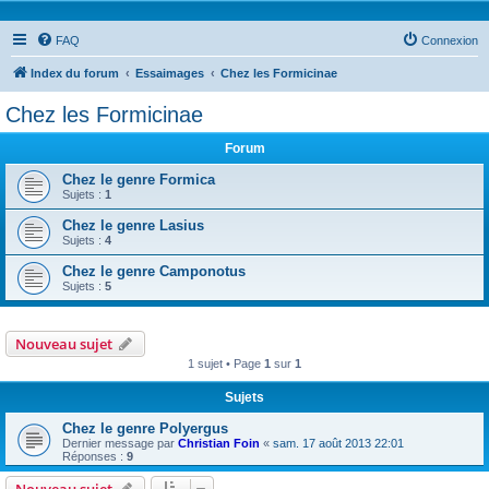
FAQ
Connexion
Index du forum
Essaimages
Chez les Formicinae
Chez les Formicinae
Forum
Chez le genre Formica
Sujets :
1
Chez le genre Lasius
Sujets :
4
Chez le genre Camponotus
Sujets :
5
Nouveau sujet
1 sujet • Page
1
sur
1
Sujets
Chez le genre Polyergus
Dernier message par
Christian Foin
«
sam. 17 août 2013 22:01
Réponses :
9