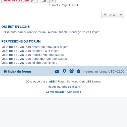
Nouveau sujet
1 sujet • Page
1
sur
1
Aller à
QUI EST EN LIGNE
Utilisateurs parcourant ce forum : Aucun utilisateur enregistré et 1 invité
PERMISSIONS DU FORUM
Vous
ne pouvez pas
poster de nouveaux sujets
Vous
ne pouvez pas
répondre aux sujets
Vous
ne pouvez pas
modifier vos messages
Vous
ne pouvez pas
supprimer vos messages
Vous
ne pouvez pas
joindre des fichiers
Index du forum
Heures au format
UTC+02:00
Développé par
phpBB
® Forum Software © phpBB Limited
Traduit par
phpBB-fr.com
Confidentialité
|
Conditions