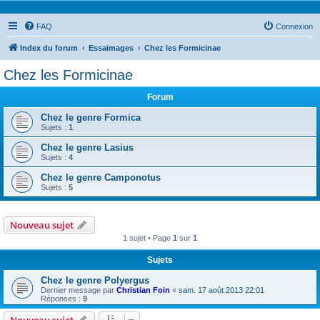
FAQ
Connexion
Index du forum
Essaimages
Chez les Formicinae
Chez les Formicinae
Forum
Chez le genre Formica
Sujets :
1
Chez le genre Lasius
Sujets :
4
Chez le genre Camponotus
Sujets :
5
Nouveau sujet
1 sujet • Page
1
sur
1
Sujets
Chez le genre Polyergus
Dernier message par
Christian Foin
«
sam. 17 août 2013 22:01
Réponses :
9