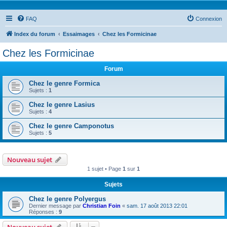
FAQ
Connexion
Index du forum
Essaimages
Chez les Formicinae
Chez les Formicinae
Forum
Chez le genre Formica
Sujets :
1
Chez le genre Lasius
Sujets :
4
Chez le genre Camponotus
Sujets :
5
Nouveau sujet
1 sujet • Page
1
sur
1
Sujets
Chez le genre Polyergus
Dernier message par
Christian Foin
«
sam. 17 août 2013 22:01
Réponses :
9