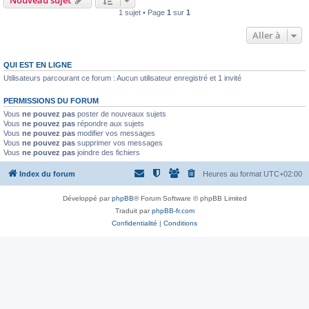
Nouveau sujet
1 sujet • Page
1
sur
1
Aller à
QUI EST EN LIGNE
Utilisateurs parcourant ce forum : Aucun utilisateur enregistré et 1 invité
PERMISSIONS DU FORUM
Vous
ne pouvez pas
poster de nouveaux sujets
Vous
ne pouvez pas
répondre aux sujets
Vous
ne pouvez pas
modifier vos messages
Vous
ne pouvez pas
supprimer vos messages
Vous
ne pouvez pas
joindre des fichiers
Index du forum
Heures au format
UTC+02:00
Développé par
phpBB
® Forum Software © phpBB Limited
Traduit par
phpBB-fr.com
Confidentialité
|
Conditions