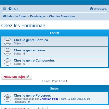
FAQ
Connexion
Index du forum
Essaimages
Chez les Formicinae
Chez les Formicinae
Forum
Chez le genre Formica
Sujets :
1
Chez le genre Lasius
Sujets :
4
Chez le genre Camponotus
Sujets :
5
Nouveau sujet
1 sujet • Page
1
sur
1
Sujets
Chez le genre Polyergus
Dernier message par
Christian Foin
«
sam. 17 août 2013 22:01
Réponses :
9