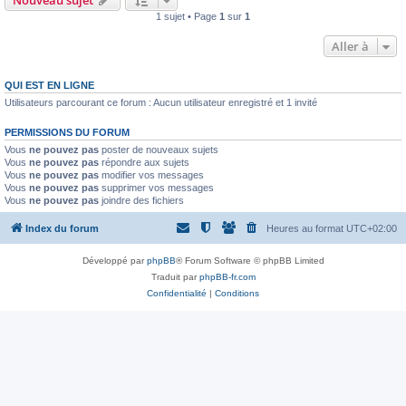
Nouveau sujet
1 sujet • Page
1
sur
1
Aller à
QUI EST EN LIGNE
Utilisateurs parcourant ce forum : Aucun utilisateur enregistré et 1 invité
PERMISSIONS DU FORUM
Vous
ne pouvez pas
poster de nouveaux sujets
Vous
ne pouvez pas
répondre aux sujets
Vous
ne pouvez pas
modifier vos messages
Vous
ne pouvez pas
supprimer vos messages
Vous
ne pouvez pas
joindre des fichiers
Index du forum
Heures au format
UTC+02:00
Développé par
phpBB
® Forum Software © phpBB Limited
Traduit par
phpBB-fr.com
Confidentialité
|
Conditions