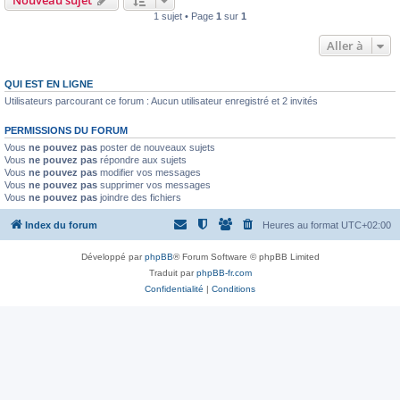
Nouveau sujet
1 sujet • Page
1
sur
1
Aller à
QUI EST EN LIGNE
Utilisateurs parcourant ce forum : Aucun utilisateur enregistré et 2 invités
PERMISSIONS DU FORUM
Vous
ne pouvez pas
poster de nouveaux sujets
Vous
ne pouvez pas
répondre aux sujets
Vous
ne pouvez pas
modifier vos messages
Vous
ne pouvez pas
supprimer vos messages
Vous
ne pouvez pas
joindre des fichiers
Index du forum
Heures au format
UTC+02:00
Développé par
phpBB
® Forum Software © phpBB Limited
Traduit par
phpBB-fr.com
Confidentialité
|
Conditions