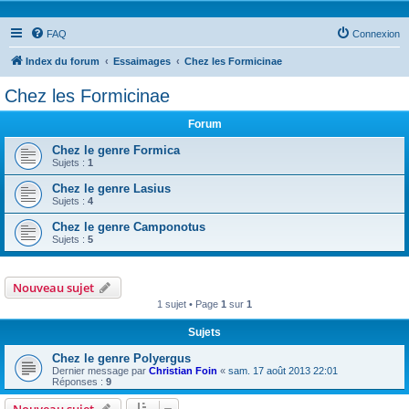
FAQ
Connexion
Index du forum
Essaimages
Chez les Formicinae
Chez les Formicinae
Forum
Chez le genre Formica
Sujets :
1
Chez le genre Lasius
Sujets :
4
Chez le genre Camponotus
Sujets :
5
Nouveau sujet
1 sujet • Page
1
sur
1
Sujets
Chez le genre Polyergus
Dernier message par
Christian Foin
«
sam. 17 août 2013 22:01
Réponses :
9