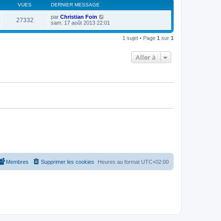
s
r
VUES
DERNIER MESSAGE
r
a
m
n
g
e
par
Christian Foin
i
27332
e
s
sam. 17 août 2013 22:01
e
s
r
a
m
1 sujet • Page
1
sur
1
g
e
e
s
s
Aller à
a
g
e
Membres
Supprimer les cookies
Heures au format
UTC+02:00