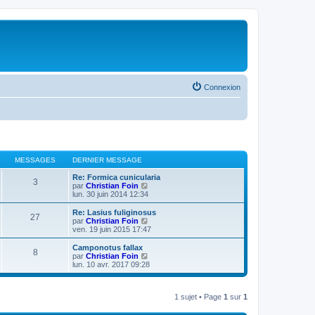
Connexion
MESSAGES
DERNIER MESSAGE
Re: Formica cunicularia
3
V
par
Christian Foin
o
lun. 30 juin 2014 12:34
i
r
Re: Lasius fuliginosus
27
l
V
par
Christian Foin
e
o
ven. 19 juin 2015 17:47
d
i
e
r
Camponotus fallax
8
r
l
V
par
Christian Foin
n
e
o
lun. 10 avr. 2017 09:28
i
d
i
e
e
r
r
r
l
m
n
1 sujet • Page
1
sur
1
e
e
i
d
s
e
e