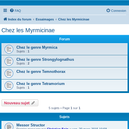
FAQ
Connexion
Index du forum
Essaimages
Chez les Myrmicinae
Chez les Myrmicinae
Forum
Chez le genre Myrmica
Sujets :
1
Chez le genre Strongylognathus
Sujets :
2
Chez le genre Temnothorax
Chez le genre Tetramorium
Sujets :
1
Nouveau sujet
5 sujets • Page
1
sur
1
Sujets
Messor Structor