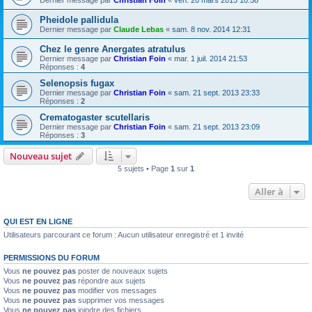
Dernier message par
Christian Foin
«
ven. 20 mars 2015 10:58
Pheidole pallidula
Dernier message par
Claude Lebas
«
sam. 8 nov. 2014 12:31
Chez le genre Anergates atratulus
Dernier message par
Christian Foin
«
mar. 1 juil. 2014 21:53
Réponses :
4
Selenopsis fugax
Dernier message par
Christian Foin
«
sam. 21 sept. 2013 23:33
Réponses :
2
Crematogaster scutellaris
Dernier message par
Christian Foin
«
sam. 21 sept. 2013 23:09
Réponses :
3
Nouveau sujet
5 sujets • Page
1
sur
1
Aller à
QUI EST EN LIGNE
Utilisateurs parcourant ce forum : Aucun utilisateur enregistré et 1 invité
PERMISSIONS DU FORUM
Vous
ne pouvez pas
poster de nouveaux sujets
Vous
ne pouvez pas
répondre aux sujets
Vous
ne pouvez pas
modifier vos messages
Vous
ne pouvez pas
supprimer vos messages
Vous
ne pouvez pas
joindre des fichiers