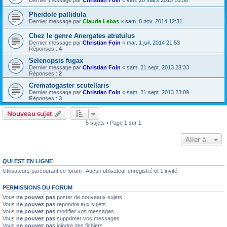
Dernier message par
Christian Foin
«
ven. 20 mars 2015 10:58
Pheidole pallidula
Dernier message par
Claude Lebas
«
sam. 8 nov. 2014 12:31
Chez le genre Anergates atratulus
Dernier message par
Christian Foin
«
mar. 1 juil. 2014 21:53
Réponses :
4
Selenopsis fugax
Dernier message par
Christian Foin
«
sam. 21 sept. 2013 23:33
Réponses :
2
Crematogaster scutellaris
Dernier message par
Christian Foin
«
sam. 21 sept. 2013 23:09
Réponses :
3
Nouveau sujet
5 sujets • Page
1
sur
1
Aller à
QUI EST EN LIGNE
Utilisateurs parcourant ce forum : Aucun utilisateur enregistré et 1 invité
PERMISSIONS DU FORUM
Vous
ne pouvez pas
poster de nouveaux sujets
Vous
ne pouvez pas
répondre aux sujets
Vous
ne pouvez pas
modifier vos messages
Vous
ne pouvez pas
supprimer vos messages
Vous
ne pouvez pas
joindre des fichiers