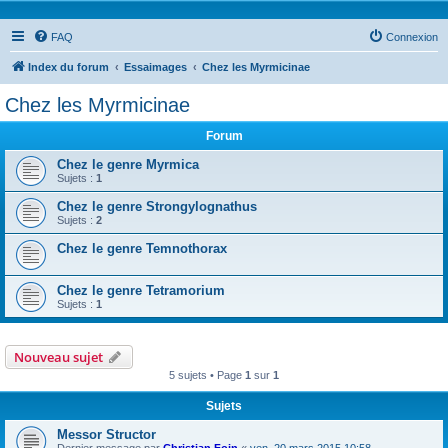
FAQ
Connexion
Index du forum
Essaimages
Chez les Myrmicinae
Chez les Myrmicinae
Forum
Chez le genre Myrmica
Sujets :
1
Chez le genre Strongylognathus
Sujets :
2
Chez le genre Temnothorax
Chez le genre Tetramorium
Sujets :
1
Nouveau sujet
5 sujets • Page
1
sur
1
Sujets
Messor Structor