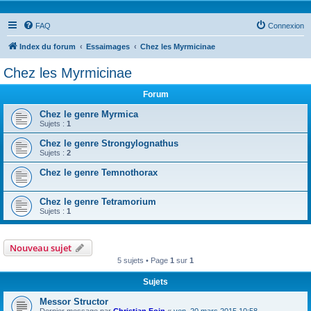
FAQ
Connexion
Index du forum
Essaimages
Chez les Myrmicinae
Chez les Myrmicinae
Forum
Chez le genre Myrmica
Sujets :
1
Chez le genre Strongylognathus
Sujets :
2
Chez le genre Temnothorax
Chez le genre Tetramorium
Sujets :
1
Nouveau sujet
5 sujets • Page
1
sur
1
Sujets
Messor Structor