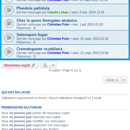
Dernier message par
Christian Foin
«
ven. 20 mars 2015 10:58
Pheidole pallidula
Dernier message par
Claude Lebas
«
sam. 8 nov. 2014 12:31
Chez le genre Anergates atratulus
Dernier message par
Christian Foin
«
mar. 1 juil. 2014 21:53
Réponses :
4
Selenopsis fugax
Dernier message par
Christian Foin
«
sam. 21 sept. 2013 23:33
Réponses :
2
Crematogaster scutellaris
Dernier message par
Christian Foin
«
sam. 21 sept. 2013 23:09
Réponses :
3
Nouveau sujet
5 sujets • Page
1
sur
1
Aller à
QUI EST EN LIGNE
Utilisateurs parcourant ce forum : Aucun utilisateur enregistré et 1 invité
PERMISSIONS DU FORUM
Vous
ne pouvez pas
poster de nouveaux sujets
Vous
ne pouvez pas
répondre aux sujets
Vous
ne pouvez pas
modifier vos messages
Vous
ne pouvez pas
supprimer vos messages
Vous
ne pouvez pas
joindre des fichiers