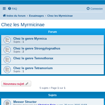
FAQ
Connexion
Index du forum
Essaimages
Chez les Myrmicinae
Chez les Myrmicinae
Forum
Chez le genre Myrmica
Sujets :
1
Chez le genre Strongylognathus
Sujets :
2
Chez le genre Temnothorax
Chez le genre Tetramorium
Sujets :
1
Nouveau sujet
5 sujets • Page
1
sur
1
Sujets
Messor Structor