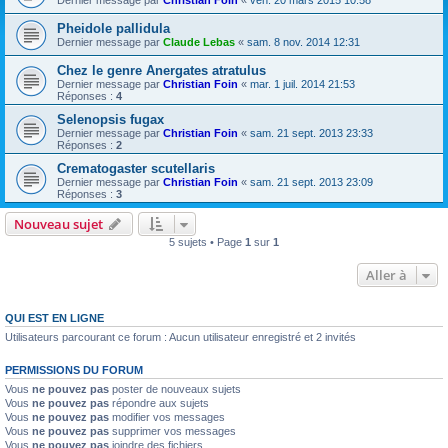
Dernier message par
Christian Foin
«
ven. 20 mars 2015 10:58
Pheidole pallidula
Dernier message par
Claude Lebas
«
sam. 8 nov. 2014 12:31
Chez le genre Anergates atratulus
Dernier message par
Christian Foin
«
mar. 1 juil. 2014 21:53
Réponses :
4
Selenopsis fugax
Dernier message par
Christian Foin
«
sam. 21 sept. 2013 23:33
Réponses :
2
Crematogaster scutellaris
Dernier message par
Christian Foin
«
sam. 21 sept. 2013 23:09
Réponses :
3
Nouveau sujet
5 sujets • Page
1
sur
1
Aller à
QUI EST EN LIGNE
Utilisateurs parcourant ce forum : Aucun utilisateur enregistré et 2 invités
PERMISSIONS DU FORUM
Vous
ne pouvez pas
poster de nouveaux sujets
Vous
ne pouvez pas
répondre aux sujets
Vous
ne pouvez pas
modifier vos messages
Vous
ne pouvez pas
supprimer vos messages
Vous
ne pouvez pas
joindre des fichiers