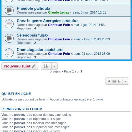
Dernier message par
Christian Foin
«
ven. 20 mars 2015 10:58
Pheidole pallidula
Dernier message par
Claude Lebas
«
sam. 8 nov. 2014 12:31
Chez le genre Anergates atratulus
Dernier message par
Christian Foin
«
mar. 1 juil. 2014 21:53
Réponses :
4
Selenopsis fugax
Dernier message par
Christian Foin
«
sam. 21 sept. 2013 23:33
Réponses :
2
Crematogaster scutellaris
Dernier message par
Christian Foin
«
sam. 21 sept. 2013 23:09
Réponses :
3
Nouveau sujet
5 sujets • Page
1
sur
1
Aller à
QUI EST EN LIGNE
Utilisateurs parcourant ce forum : Aucun utilisateur enregistré et 1 invité
PERMISSIONS DU FORUM
Vous
ne pouvez pas
poster de nouveaux sujets
Vous
ne pouvez pas
répondre aux sujets
Vous
ne pouvez pas
modifier vos messages
Vous
ne pouvez pas
supprimer vos messages
Vous
ne pouvez pas
joindre des fichiers