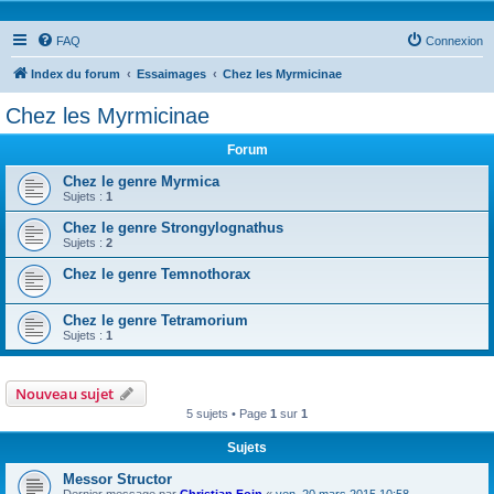
FAQ
Connexion
Index du forum
Essaimages
Chez les Myrmicinae
Chez les Myrmicinae
Forum
Chez le genre Myrmica
Sujets :
1
Chez le genre Strongylognathus
Sujets :
2
Chez le genre Temnothorax
Chez le genre Tetramorium
Sujets :
1
Nouveau sujet
5 sujets • Page
1
sur
1
Sujets
Messor Structor