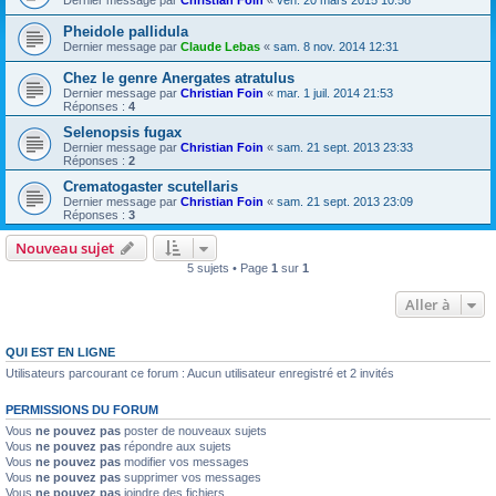
Dernier message par
Christian Foin
«
ven. 20 mars 2015 10:58
Pheidole pallidula
Dernier message par
Claude Lebas
«
sam. 8 nov. 2014 12:31
Chez le genre Anergates atratulus
Dernier message par
Christian Foin
«
mar. 1 juil. 2014 21:53
Réponses :
4
Selenopsis fugax
Dernier message par
Christian Foin
«
sam. 21 sept. 2013 23:33
Réponses :
2
Crematogaster scutellaris
Dernier message par
Christian Foin
«
sam. 21 sept. 2013 23:09
Réponses :
3
Nouveau sujet
5 sujets • Page
1
sur
1
Aller à
QUI EST EN LIGNE
Utilisateurs parcourant ce forum : Aucun utilisateur enregistré et 2 invités
PERMISSIONS DU FORUM
Vous
ne pouvez pas
poster de nouveaux sujets
Vous
ne pouvez pas
répondre aux sujets
Vous
ne pouvez pas
modifier vos messages
Vous
ne pouvez pas
supprimer vos messages
Vous
ne pouvez pas
joindre des fichiers