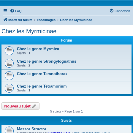
FAQ
Connexion
Index du forum
Essaimages
Chez les Myrmicinae
Chez les Myrmicinae
Forum
Chez le genre Myrmica
Sujets :
1
Chez le genre Strongylognathus
Sujets :
2
Chez le genre Temnothorax
Chez le genre Tetramorium
Sujets :
1
Nouveau sujet
5 sujets • Page
1
sur
1
Sujets
Messor Structor