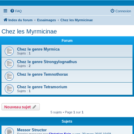
FAQ
Connexion
Index du forum
Essaimages
Chez les Myrmicinae
Chez les Myrmicinae
Forum
Chez le genre Myrmica
Sujets :
1
Chez le genre Strongylognathus
Sujets :
2
Chez le genre Temnothorax
Chez le genre Tetramorium
Sujets :
1
Nouveau sujet
5 sujets • Page
1
sur
1
Sujets
Messor Structor