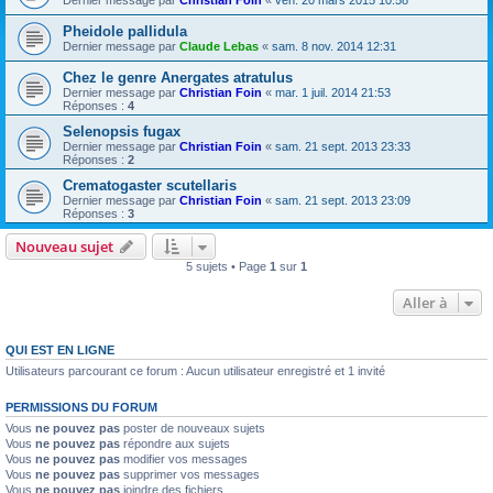
Dernier message par
Christian Foin
«
ven. 20 mars 2015 10:58
Pheidole pallidula
Dernier message par
Claude Lebas
«
sam. 8 nov. 2014 12:31
Chez le genre Anergates atratulus
Dernier message par
Christian Foin
«
mar. 1 juil. 2014 21:53
Réponses :
4
Selenopsis fugax
Dernier message par
Christian Foin
«
sam. 21 sept. 2013 23:33
Réponses :
2
Crematogaster scutellaris
Dernier message par
Christian Foin
«
sam. 21 sept. 2013 23:09
Réponses :
3
Nouveau sujet
5 sujets • Page
1
sur
1
Aller à
QUI EST EN LIGNE
Utilisateurs parcourant ce forum : Aucun utilisateur enregistré et 1 invité
PERMISSIONS DU FORUM
Vous
ne pouvez pas
poster de nouveaux sujets
Vous
ne pouvez pas
répondre aux sujets
Vous
ne pouvez pas
modifier vos messages
Vous
ne pouvez pas
supprimer vos messages
Vous
ne pouvez pas
joindre des fichiers