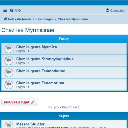
FAQ
Connexion
Index du forum
Essaimages
Chez les Myrmicinae
Chez les Myrmicinae
Forum
Chez le genre Myrmica
Sujets :
1
Chez le genre Strongylognathus
Sujets :
2
Chez le genre Temnothorax
Chez le genre Tetramorium
Sujets :
1
Nouveau sujet
5 sujets • Page
1
sur
1
Sujets
Messor Structor