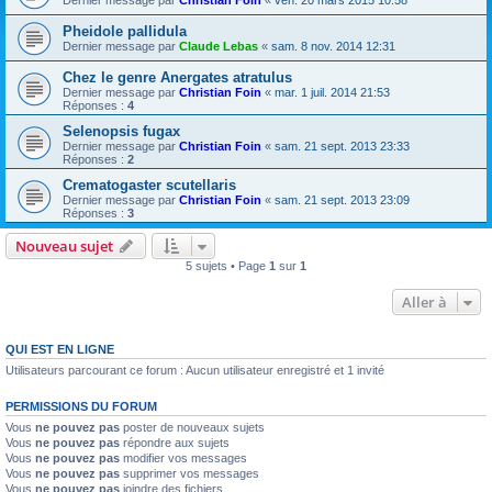
Dernier message par
Christian Foin
«
ven. 20 mars 2015 10:58
Pheidole pallidula
Dernier message par
Claude Lebas
«
sam. 8 nov. 2014 12:31
Chez le genre Anergates atratulus
Dernier message par
Christian Foin
«
mar. 1 juil. 2014 21:53
Réponses :
4
Selenopsis fugax
Dernier message par
Christian Foin
«
sam. 21 sept. 2013 23:33
Réponses :
2
Crematogaster scutellaris
Dernier message par
Christian Foin
«
sam. 21 sept. 2013 23:09
Réponses :
3
Nouveau sujet
5 sujets • Page
1
sur
1
Aller à
QUI EST EN LIGNE
Utilisateurs parcourant ce forum : Aucun utilisateur enregistré et 1 invité
PERMISSIONS DU FORUM
Vous
ne pouvez pas
poster de nouveaux sujets
Vous
ne pouvez pas
répondre aux sujets
Vous
ne pouvez pas
modifier vos messages
Vous
ne pouvez pas
supprimer vos messages
Vous
ne pouvez pas
joindre des fichiers