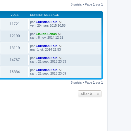
l
s
r
5 sujets • Page
1
sur
1
e
a
m
d
g
e
e
e
s
VUES
DERNIER MESSAGE
r
s
n
a
par
Christian Foin
i
11721
g
ven. 20 mars 2015 10:58
e
e
r
m
par
Claude Lebas
12190
e
sam. 8 nov. 2014 12:31
s
s
par
Christian Foin
a
18119
mar. 1 juil. 2014 21:53
g
e
par
Christian Foin
14767
sam. 21 sept. 2013 23:33
par
Christian Foin
16884
sam. 21 sept. 2013 23:09
5 sujets • Page
1
sur
1
Aller à