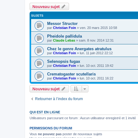
Nouveau sujet
SUJETS
Messor Structor
par
Christian Foin
»
ven. 20 mars 2015 10:58
Pheidole pallidula
par
Claude Lebas
»
sam. 8 nov. 2014 12:31
Chez le genre Anergates atratulus
par
Christian Foin
»
lun. 11 juin 2012 22:12
Selenopsis fugax
par
Christian Foin
»
lun. 10 oct. 2011 19:42
Crematogaster scutellaris
par
Christian Foin
»
lun. 10 oct. 2011 16:22
Nouveau sujet
Retourner à l’index du forum
QUI EST EN LIGNE
Utilisateurs parcourant ce forum : Aucun utilisateur enregistré et 1 invité
PERMISSIONS DU FORUM
Vous
ne pouvez pas
poster de nouveaux sujets