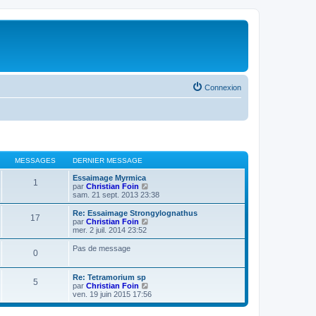
Connexion
MESSAGES
DERNIER MESSAGE
Essaimage Myrmica
1
V
par
Christian Foin
o
sam. 21 sept. 2013 23:38
i
r
Re: Essaimage Strongylognathus
17
l
V
par
Christian Foin
e
o
mer. 2 juil. 2014 23:52
d
i
e
r
Pas de message
0
r
l
n
e
i
d
Re: Tetramorium sp
e
e
5
V
par
Christian Foin
r
r
o
ven. 19 juin 2015 17:56
m
n
i
e
i
r
s
e