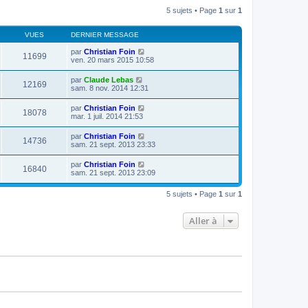
l
s
r
5 sujets • Page
1
sur
1
e
a
m
d
g
e
e
e
s
VUES
DERNIER MESSAGE
r
s
n
a
par
Christian Foin
i
11699
g
ven. 20 mars 2015 10:58
e
e
r
m
par
Claude Lebas
12169
e
sam. 8 nov. 2014 12:31
s
s
par
Christian Foin
a
18078
mar. 1 juil. 2014 21:53
g
e
par
Christian Foin
14736
sam. 21 sept. 2013 23:33
par
Christian Foin
16840
sam. 21 sept. 2013 23:09
5 sujets • Page
1
sur
1
Aller à