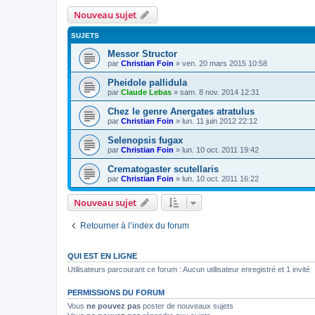
Nouveau sujet
SUJETS
Messor Structor
par
Christian Foin
»
ven. 20 mars 2015 10:58
Pheidole pallidula
par
Claude Lebas
»
sam. 8 nov. 2014 12:31
Chez le genre Anergates atratulus
par
Christian Foin
»
lun. 11 juin 2012 22:12
Selenopsis fugax
par
Christian Foin
»
lun. 10 oct. 2011 19:42
Crematogaster scutellaris
par
Christian Foin
»
lun. 10 oct. 2011 16:22
Nouveau sujet
Retourner à l’index du forum
QUI EST EN LIGNE
Utilisateurs parcourant ce forum : Aucun utilisateur enregistré et 1 invité
PERMISSIONS DU FORUM
Vous
ne pouvez pas
poster de nouveaux sujets