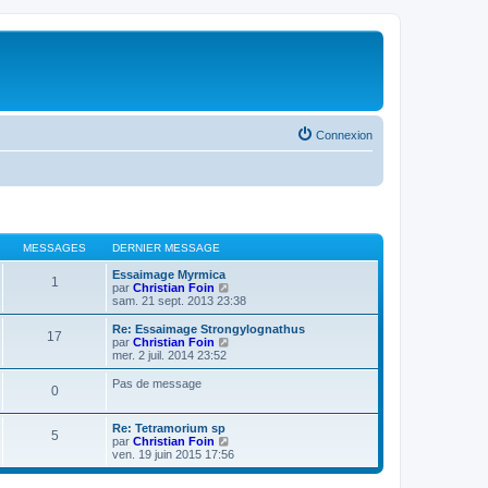
Connexion
MESSAGES
DERNIER MESSAGE
Essaimage Myrmica
1
V
par
Christian Foin
o
sam. 21 sept. 2013 23:38
i
r
Re: Essaimage Strongylognathus
17
l
V
par
Christian Foin
e
o
mer. 2 juil. 2014 23:52
d
i
e
r
Pas de message
0
r
l
n
e
i
d
Re: Tetramorium sp
e
e
5
V
par
Christian Foin
r
r
o
ven. 19 juin 2015 17:56
m
n
i
e
i
r
s
e