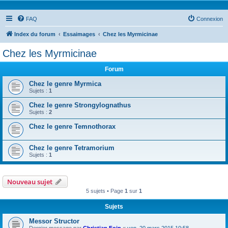
FAQ
Connexion
Index du forum
Essaimages
Chez les Myrmicinae
Chez les Myrmicinae
Forum
Chez le genre Myrmica
Sujets :
1
Chez le genre Strongylognathus
Sujets :
2
Chez le genre Temnothorax
Chez le genre Tetramorium
Sujets :
1
Nouveau sujet
5 sujets • Page
1
sur
1
Sujets
Messor Structor