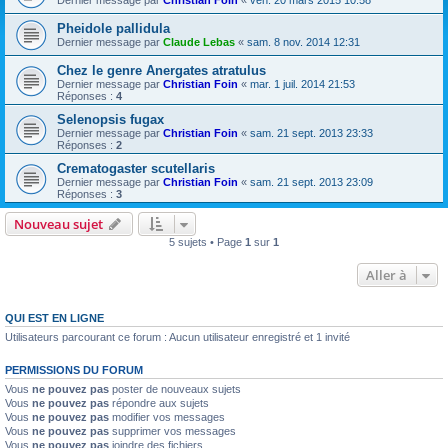
Dernier message par
Christian Foin
«
ven. 20 mars 2015 10:58
Pheidole pallidula
Dernier message par
Claude Lebas
«
sam. 8 nov. 2014 12:31
Chez le genre Anergates atratulus
Dernier message par
Christian Foin
«
mar. 1 juil. 2014 21:53
Réponses :
4
Selenopsis fugax
Dernier message par
Christian Foin
«
sam. 21 sept. 2013 23:33
Réponses :
2
Crematogaster scutellaris
Dernier message par
Christian Foin
«
sam. 21 sept. 2013 23:09
Réponses :
3
Nouveau sujet
5 sujets • Page
1
sur
1
Aller à
QUI EST EN LIGNE
Utilisateurs parcourant ce forum : Aucun utilisateur enregistré et 1 invité
PERMISSIONS DU FORUM
Vous
ne pouvez pas
poster de nouveaux sujets
Vous
ne pouvez pas
répondre aux sujets
Vous
ne pouvez pas
modifier vos messages
Vous
ne pouvez pas
supprimer vos messages
Vous
ne pouvez pas
joindre des fichiers