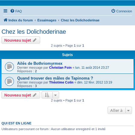
FAQ
Connexion
Index du forum
Essaimages
Chez les Dolichoderinae
Chez les Dolichoderinae
Nouveau sujet
2 sujets • Page
1
sur
1
Sujets
Ailés de Bothriomyrmex
Dernier message par
Christian Foin
«
lun. 11 août 2014 23:27
Réponses :
2
Quand trouver des mâles de Tapinoma ?
Dernier message par
Théotime Colin
«
dim. 12 févr. 2012 13:19
Réponses :
3
Nouveau sujet
2 sujets • Page
1
sur
1
Aller à
QUI EST EN LIGNE
Utilisateurs parcourant ce forum : Aucun utilisateur enregistré et 1 invité