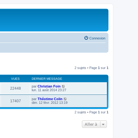
Connexion
2 sujets • Page
1
sur
1
VUES
DERNIER MESSAGE
par
Christian Foin
22448
lun. 11 août 2014 23:27
par
Théotime Colin
17407
dim. 12 févr. 2012 13:19
2 sujets • Page
1
sur
1
Aller à