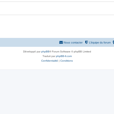
Nous contacter
L’équipe du forum
Développé par
phpBB
® Forum Software © phpBB Limited
Traduit par
phpBB-fr.com
Confidentialité
|
Conditions