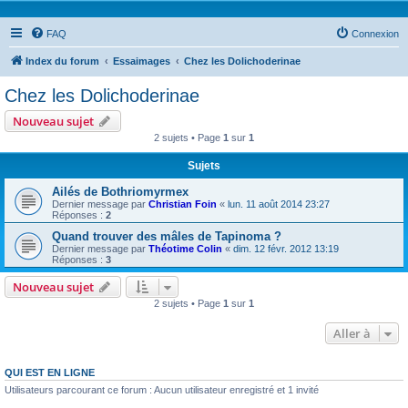
FAQ
Connexion
Index du forum
Essaimages
Chez les Dolichoderinae
Chez les Dolichoderinae
Nouveau sujet
2 sujets • Page
1
sur
1
Sujets
Ailés de Bothriomyrmex
Dernier message par
Christian Foin
«
lun. 11 août 2014 23:27
Réponses :
2
Quand trouver des mâles de Tapinoma ?
Dernier message par
Théotime Colin
«
dim. 12 févr. 2012 13:19
Réponses :
3
Nouveau sujet
2 sujets • Page
1
sur
1
Aller à
QUI EST EN LIGNE
Utilisateurs parcourant ce forum : Aucun utilisateur enregistré et 1 invité