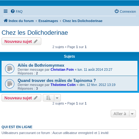
FAQ
Connexion
Index du forum
Essaimages
Chez les Dolichoderinae
Chez les Dolichoderinae
Nouveau sujet
2 sujets • Page
1
sur
1
Sujets
Ailés de Bothriomyrmex
Dernier message par
Christian Foin
«
lun. 11 août 2014 23:27
Réponses :
2
Quand trouver des mâles de Tapinoma ?
Dernier message par
Théotime Colin
«
dim. 12 févr. 2012 13:19
Réponses :
3
Nouveau sujet
2 sujets • Page
1
sur
1
Aller à
QUI EST EN LIGNE
Utilisateurs parcourant ce forum : Aucun utilisateur enregistré et 1 invité