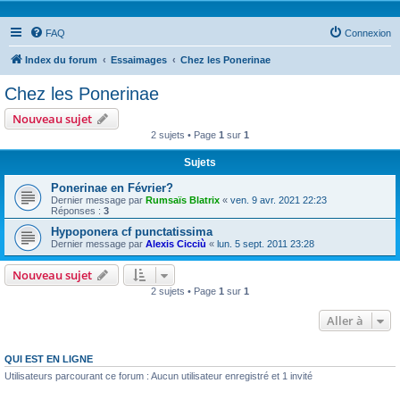
FAQ
Connexion
Index du forum
Essaimages
Chez les Ponerinae
Chez les Ponerinae
Nouveau sujet
2 sujets • Page
1
sur
1
Sujets
Ponerinae en Février?
Dernier message par
Rumsaïs Blatrix
«
ven. 9 avr. 2021 22:23
Réponses :
3
Hypoponera cf punctatissima
Dernier message par
Alexis Cicciù
«
lun. 5 sept. 2011 23:28
Nouveau sujet
2 sujets • Page
1
sur
1
Aller à
QUI EST EN LIGNE
Utilisateurs parcourant ce forum : Aucun utilisateur enregistré et 1 invité